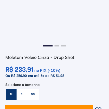
6
º
Le Coq
7
º
Head Extreme
8
º
Raquete
9
º
Camiseta
10
º
Muse
Moletom Voleio Cinza - Drop Shot
R$ 233,91
no PIX (-
10
%)
Ou R$ 259,90
em até
5
x de
R$ 51,98
M
G
GG