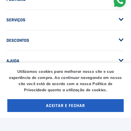
POLÍTICAS
Seja Fornecedor
Frete Grátis
Trabalhe Conosco
SERVIÇOS
Trocas e Devoluções
Customização de Raquetes
Privacidade
DESCONTOS
Serviços e Encordoamento
Especial Price / Clubes
IS Tênis - Sistema de Ranking
AJUDA
Cashback
Utilizamos cookies para melhorar nosso site e sua
experiência de compra.
Ao continuar navegando em nosso
Canais de Atendimento
site você está de acordo com a nossa Política de
BLACK FRIDAY CT
Privacidade quanto a utilização de cookies.
CENTRAL DE RELACIONAMENTO
Trocas e devoluções
CT DAY
Tire suas dúvidas
Entregas
ACEITAR E FECHAR
OFERTAS ESPECIAIS
4 ofertas
HORÁRIOS
Troca Fácil CT
Horário de atendimento
Segunda à sexta das