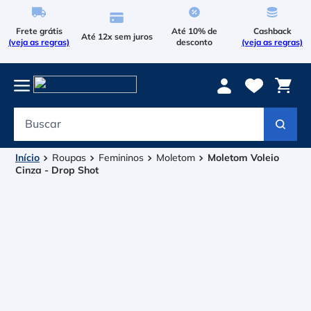
Frete grátis
Até 10% de
Cashback
Até 12x sem juros
(veja as regras)
desconto
(veja as regras)
Buscar
Termos mais buscados
1
º
Le Coq Sportif
Roupas
Femininos
Moletom
Moletom Voleio
Cinza - Drop Shot
2
º
Tenis
3
º
Bola
4
º
Raqueteira
5
º
Asics Gel Resolution 9