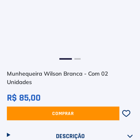
6
º
Bola
7
º
Le Coq
8
º
Raquete
9
º
Camiseta
10
º
M
Munhequeira Wilson Branca - Com 02
Unidades
R$ 85,00
COMPRAR
DESCRIÇÃO