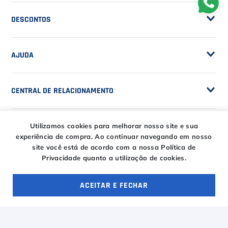
Privacidade
DESCONTOS
Serviços e Encordoamento
Especial Price / Clubes
IS Tênis - Sistema de Ranking
AJUDA
Cashback
Canais de Atendimento
BLACK FRIDAY CT
CENTRAL DE RELACIONAMENTO
Trocas e devoluções
CT DAY
Tire suas dúvidas
Entregas
HORÁRIOS
Utilizamos cookies para melhorar nosso site e sua
Troca Fácil CT
experiência de compra.
Ao continuar navegando em nosso
Horário de atendimento
site você está de acordo com a nossa Política de
Privacidade quanto a utilização de cookies.
Segunda à sexta das
ENTRE EM CONTATO
09h00 às 18h00
E-COMMERCE
Sábado das 09h00 às
ACEITAR E FECHAR
15h00
atendimento@casadotenista.com.br
OFERTAS ESPECIAIS
4 ofertas
(51) 3093-1610
Horário de telefone
(51) 8032-5500