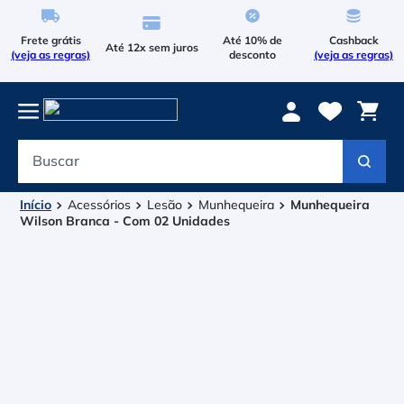
Frete grátis
Até 10% de
Cashback
Até 12x sem juros
(veja as regras)
desconto
(veja as regras)
Buscar
Termos mais buscados
1
º
Le Coq Sportif
Acessórios
Lesão
Munhequeira
Munhequeira
Wilson Branca - Com 02 Unidades
2
º
Tenis
3
º
Raqueteira
4
º
Head Extreme
5
º
Asics Gel Resolution 9