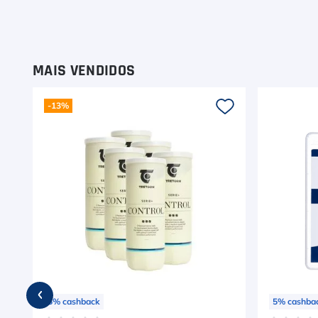
9
º
Camiseta
10
º
Muse
MAIS VENDIDOS
-
13%
5
%
cashback
5
%
cashba