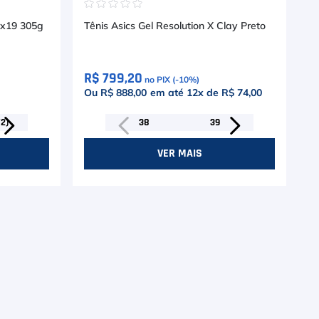
☆
☆
☆
☆
☆
6x19 305g
Tênis Asics Gel Resolution X Clay Preto
R$ 799,20
no PIX (-
10
%)
Ou R$ 888,00
em até
12
x de
R$ 74,00
/2)
38
39
VER MAIS