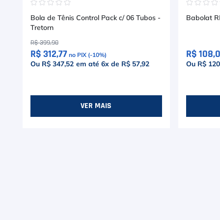
☆
☆
☆
☆
☆
☆
☆
☆
Bola de Tênis Control Pack c/ 06 Tubos -
Babolat R
Tretorn
R$
399
,
90
R$ 312,77
R$ 108,
no PIX (-
10
%)
Ou R$ 347,52
em até
6
x de
R$ 57,92
Ou R$ 120
VER MAIS