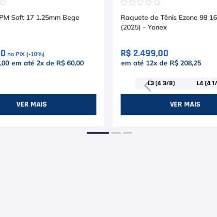
☆
☆
☆
☆
☆
☆
☆
PM Soft 17 1.25mm Bege
Raquete de Tênis Ezone 98 1
(2025) - Yonex
00
R$ 2.499,00
no PIX (-
10
%)
,00
em até
2
x de
R$ 60,00
em até
12
x de
R$ 208,25
L3 (4 3/8)
L4 (4 1
VER MAIS
VER MAIS