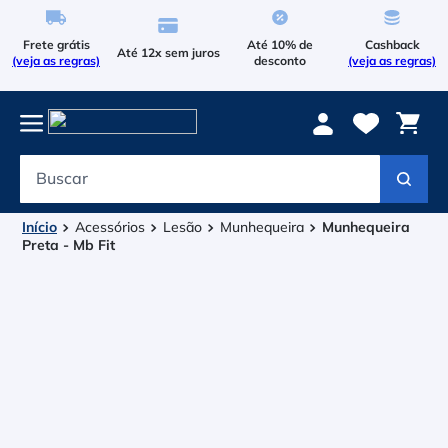
Frete grátis
Até 10% de
Cashback
Até 12x sem juros
(veja as regras)
desconto
(veja as regras)
Buscar
Termos mais buscados
1
º
Le Coq Sportif
Acessórios
Lesão
Munhequeira
Munhequeira
Preta - Mb Fit
2
º
Tenis
3
º
Raqueteira
4
º
Head Extreme
5
º
Bola