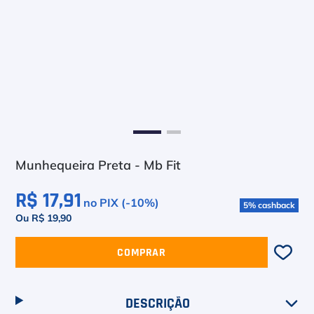
6
º
Asics Gel Resolution 9
7
º
Le Coq
8
º
Raquete
9
º
Camiseta
10
º
M
Munhequeira Preta - Mb Fit
R$ 17,91
no PIX (-
10
%)
5
%
cashback
Ou R$ 19,90
COMPRAR
DESCRIÇÃO