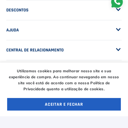
Privacidade
DESCONTOS
Serviços e Encordoamento
Especial Price / Clubes
IS Tênis - Sistema de Ranking
AJUDA
Cashback
Canais de Atendimento
BLACK FRIDAY CT
CENTRAL DE RELACIONAMENTO
Trocas e devoluções
CT DAY
Tire suas dúvidas
Entregas
HORÁRIOS
Utilizamos cookies para melhorar nosso site e sua
Troca Fácil CT
experiência de compra.
Ao continuar navegando em nosso
Horário de atendimento
site você está de acordo com a nossa Política de
Segunda à sexta das
Privacidade quanto a utilização de cookies.
ENTRE EM CONTATO
09h00 às 18h00
E-COMMERCE
Sábado das 09h00 às
ACEITAR E FECHAR
15h00
atendimento@casadotenista.com.br
OFERTAS ESPECIAIS
4 ofertas
(51) 3093-1610
Horário de telefone
(51) 8032-5500
Segunda à sexta das