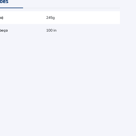
ções
a)
245g
beça
100 in