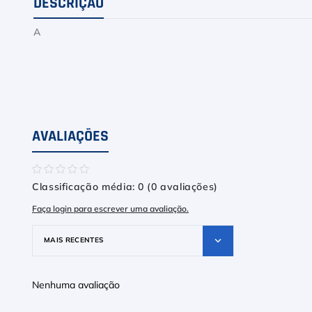
DESCRIÇÃO
A
AVALIAÇÕES
☆
☆
☆
☆
☆
Classificação média: 0
(0 avaliações)
Faça login para escrever uma avaliação.
MAIS RECENTES
Nenhuma avaliação