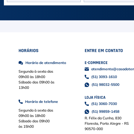
HORÁRIOS
ENTRE EM CONTATO
E-COMMERCE
Horário de atendimento
atendimento@casadoteni
Segunda à sexta das
09h00 às 18h00
(51) 3093-1610
Sábado das 09h00 às
(51) 98032-5500
13h00
LOJA FÍSICA
Horário de telefone
(51) 3060-7030
Segunda à sexta das
(51) 99859-1458
09h00 às 18h00
R. Félix da Cunha, 830
Sábado das 09h00
Floresta, Porto Alegre - RS
às 15h00
90570-000