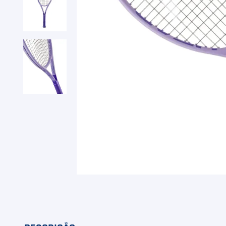
9
º
Camiseta
10
º
M