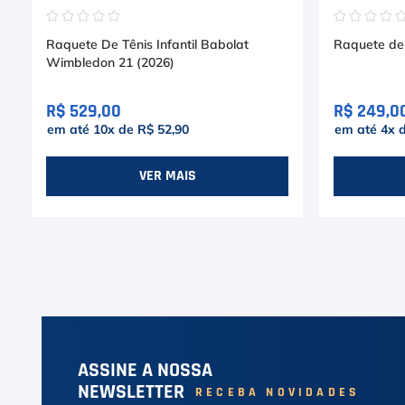
☆
☆
☆
☆
☆
☆
☆
☆
☆
Raquete De Tênis Infantil Babolat
Raquete de 
Wimbledon 21 (2026)
R$ 529,00
R$ 249,0
em até
10
x de
R$ 52,90
em até
4
x 
VER MAIS
ASSINE A NOSSA
NEWSLETTER
RECEBA NOVIDADES