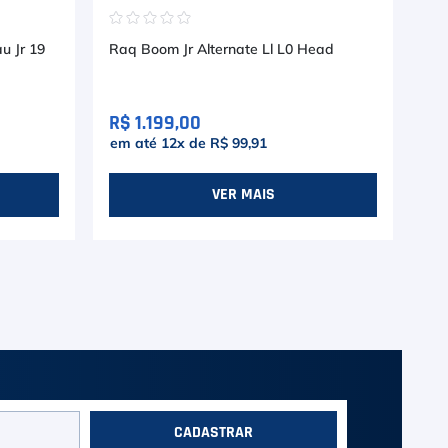
☆
☆
☆
☆
☆
☆
u Jr 19
Raq Boom Jr Alternate Ll L0 Head
Raq
Op
R$ 1.199,00
R$
em até
12
x de
R$ 99,91
em
VER MAIS
CADASTRAR