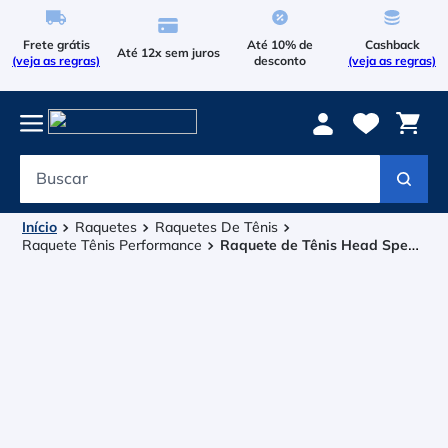
Frete grátis
Até 10% de
Cashback
Até 12x sem juros
(veja as regras)
desconto
(veja as regras)
Buscar
Termos mais buscados
1
º
Le Coq Sportif
Raquetes
Raquetes De Tênis
Raquete Tênis Performance
Raquete de Tênis Head Speed
2
º
MP 300g (2026)
Tenis
3
º
Asics Gel Resolution 9
4
º
Le Coq
5
º
Raqueteira