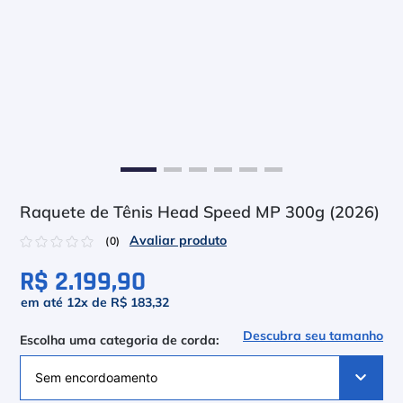
6
º
Head Extreme
7
º
Raquete
8
º
Bola
9
º
Calça
10
º
Muse
Raquete de Tênis Head Speed MP 300g (2026)
☆
☆
☆
☆
☆
(
0
)
R$ 2.199,90
em até
12
x de
R$ 183,32
Descubra seu tamanho
Escolha uma categoria de corda: