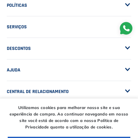
NOSSA EMPRESA
Sobre a Casa do Tenista
POLÍTICAS
Seja Fornecedor
Frete Grátis
Trabalhe Conosco
SERVIÇOS
Trocas e Devoluções
Customização de Raquetes
Privacidade
DESCONTOS
Serviços e Encordoamento
Especial Price / Clubes
Utilizamos cookies para melhorar nosso site e sua
IS Tênis - Sistema de Ranking
experiência de compra.
Ao continuar navegando em nosso
AJUDA
site você está de acordo com a nossa Política de
Cashback
Privacidade quanto a utilização de cookies.
Canais de Atendimento
BLACK FRIDAY CT