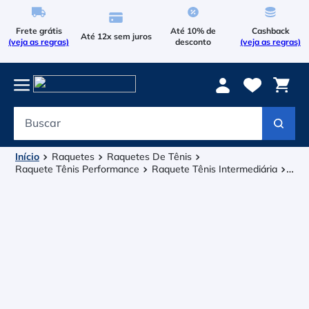
Frete grátis
Até 10% de
Cashback
Até 12x sem juros
(veja as regras)
desconto
(veja as regras)
Buscar
Termos mais buscados
1
º
Le Coq Sportif
Raquetes
Raquetes De Tênis
Raquete Tênis Performance
Raquete de Tênis Head Speed
2
º
MP UL (2026)
Tenis
3
º
Asics Gel Resolution 9
4
º
Le Coq
5
º
Raqueteira