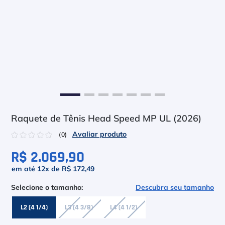
6
º
Head Extreme
7
º
Raquete
8
º
Bola
9
º
Calça
10
º
Muse
Raquete de Tênis Head Speed MP UL (2026)
☆
☆
☆
☆
☆
(
0
)
R$ 2.069,90
em até
12
x de
R$ 172,49
Descubra seu tamanho
L2 (4 1/4)
L3 (4 3/8)
L4 (4 1/2)