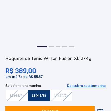
6
º
Le Coq
7
º
Head Extreme
8
º
Raquete
9
º
Camiseta
10
º
Muse
Raquete de Tênis Wilson Fusion XL 274g
R$ 389,00
em até
7
x de
R$ 55,57
Descubra seu tamanho
L2 (4 1/4)
L3 (4 3/8)
L4 (4 1/2)