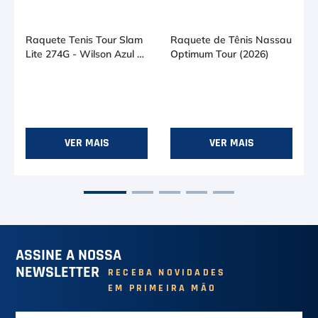
Raquete Tenis Tour Slam
Raquete de Tênis Nassau
Lite 274G - Wilson Azul E
Optimum Tour (2026)
Preto
R$ 399,90
R$ 279,00
em até
7
x de
R$ 57,12
em até
5
x de
R$ 55,80
L2 (4
L4 (4
VER MAIS
1/4)
1/2)
VER MAIS