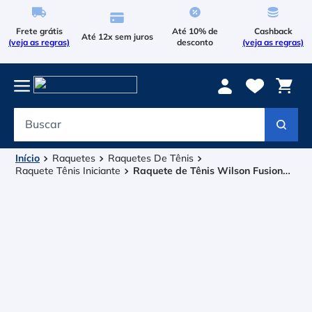
Frete grátis
Até 10% de
Cashback
Até 12x sem juros
(veja as regras)
desconto
(veja as regras)
Buscar
Termos mais buscados
1
º
Le Coq Sportif
Raquetes
Raquetes De Tênis
Raquete Tênis Iniciante
Raquete de Tênis Wilson Fusion
2
º
XL 274g
Tenis
3
º
Bola
4
º
Raqueteira
5
º
Asics Gel Resolution 9