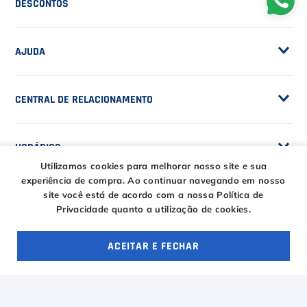
Sobre a Casa do Tenista
POLÍTICAS
Seja Fornecedor
Frete Grátis
Trabalhe Conosco
SERVIÇOS
Trocas e Devoluções
Customização de Raquetes
Privacidade
DESCONTOS
Serviços e Encordoamento
Especial Price / Clubes
IS Tênis - Sistema de Ranking
Utilizamos cookies para melhorar nosso site e sua
AJUDA
Cashback
experiência de compra.
Ao continuar navegando em nosso
Canais de Atendimento
site você está de acordo com a nossa Política de
BLACK FRIDAY CT
Privacidade quanto a utilização de cookies.
CENTRAL DE RELACIONAMENTO
Trocas e devoluções
CT DAY
Tire suas dúvidas
ACEITAR E FECHAR
Entregas
OFERTAS ESPECIAIS
4 ofertas
HORÁRIOS
Troca Fácil CT
Horário de atendimento