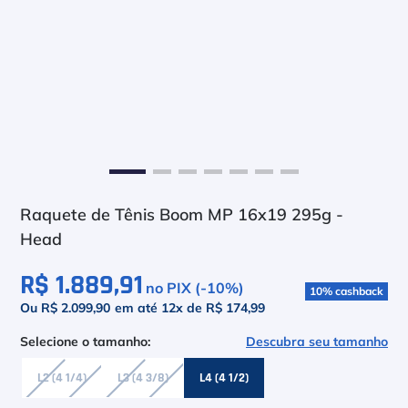
6
º
Asics Gel Resolution 9
7
º
Le Coq
8
º
Raquete
9
º
Camiseta
10
º
M
Raquete de Tênis Boom MP 16x19 295g -
Head
R$ 1.889,91
no PIX (-
10
%)
10
%
cashback
Ou R$ 2.099,90
em até
12
x de
R$ 174,99
Descubra seu tamanho
L2 (4 1/4)
L3 (4 3/8)
L4 (4 1/2)