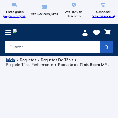
Frete grátis
Até 10% de
Cashback
Até 12x sem juros
(veja as regras)
desconto
(veja as regras)
Buscar
Termos mais buscados
1
º
Le Coq Sportif
Raquetes
Raquetes De Tênis
Raquete Tênis Performance
Raquete de Tênis Boom MP
2
º
16x19 295g - Head
Tenis
3
º
Raqueteira
4
º
Bola
5
º
Head Extreme