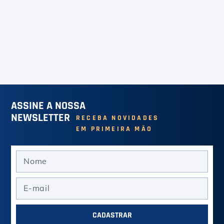
Raquete de Tênis Head
Extreme MP UL 16x19
275g (2026)
5
%
cashback
R$ 2.149,00
em até
12
x de
R$ 179,08
Raquete De Tênis Yonex
Vcore 98 305g 16x19
VER MAIS
(2026)