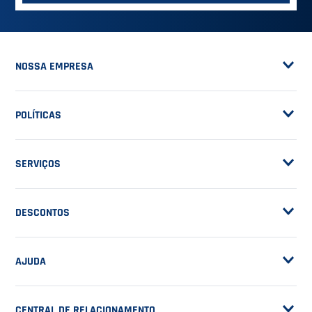
R$ 2.375,00
no PIX (-
5
%)
Ou R$ 2.500,00
em até
12
x de
R$ 208,33
VER MAIS
ASSINE A NOSSA
NEWSLETTER
RECEBA NOVIDADES
EM PRIMEIRA MÃO