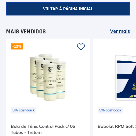
6
º
Head Extreme
VOLTAR À PÁGINA INICIAL
7
º
Raquete
8
º
Bola
MAIS VENDIDOS
Ver mais
9
º
Calça
-
13%
10
º
Overgrip
5
%
cashback
5
%
cashback
Bola de Tênis Control Pack c/ 06
Babolat RPM Soft
Tubos - Tretorn