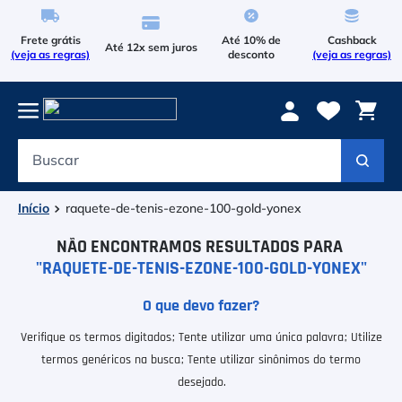
Frete grátis
Até 10% de
Cashback
Até 12x sem juros
(veja as regras)
desconto
(veja as regras)
Buscar
Termos mais buscados
1
º
Le Coq Sportif
raquete-de-tenis-ezone-100-gold-yonex
2
º
Tenis
RAQUETE-DE-TENIS-EZONE-100-GOLD-YONEX
3
º
Le Coq
4
º
Raqueteira
Verifique os termos digitados.
Tente utilizar uma única palavra.
Utilize
5
º
termos genéricos na busca.
Tente utilizar sinônimos do termo
Asics Gel Resolution 9
desejado.