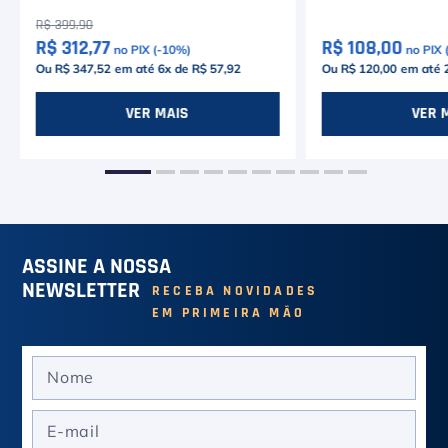
R$
399
,
90
R$ 312,77
R$ 108,00
no PIX (-
10
%)
no PIX (
Ou R$ 347,52
em até
6
x de
R$ 57,92
Ou R$ 120,00
em até
VER MAIS
VER 
ASSINE A NOSSA
NEWSLETTER
RECEBA NOVIDADES
EM PRIMEIRA MÃO