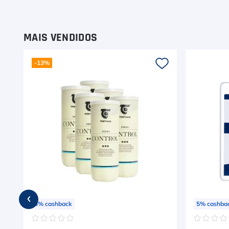
9
º
Calça
10
º
Muse
MAIS VENDIDOS
-
13%
5
%
cashback
5
%
cashba
☆
☆
☆
☆
☆
☆
☆
☆