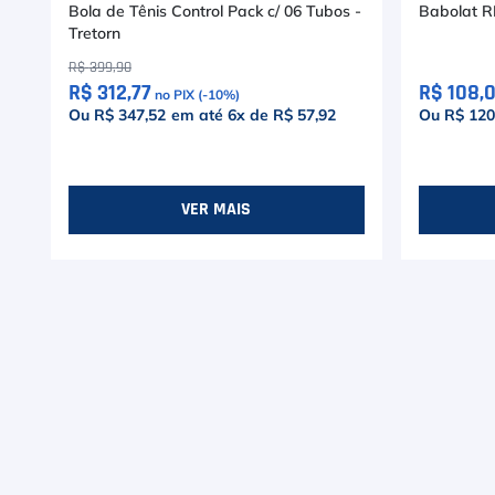
Bola de Tênis Control Pack c/ 06 Tubos -
Babolat R
Tretorn
R$
399
,
90
R$ 312,77
R$ 108,
no PIX (-
10
%)
Ou R$ 347,52
em até
6
x de
R$ 57,92
Ou R$ 120
VER MAIS