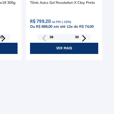
6x19 305g
Tênis Asics Gel Resolution X Clay Preto
R$ 799,20
no PIX (-
10
%)
Ou R$ 888,00
em até
12
x de
R$ 74,00
/2)
38
39
VER MAIS