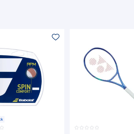
ck
☆
☆
☆
☆
☆
☆
☆