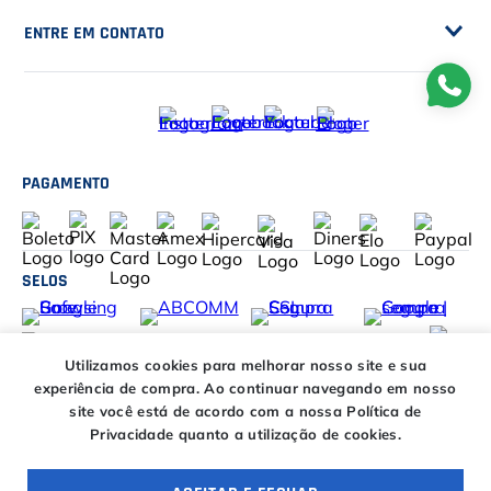
NOSSA EMPRESA
Sobre a Casa do Tenista
POLÍTICAS
Seja Fornecedor
Frete Grátis
Trabalhe Conosco
SERVIÇOS
Trocas e Devoluções
Customização de Raquetes
Privacidade
DESCONTOS
Serviços e Encordoamento
Especial Price / Clubes
Utilizamos cookies para melhorar nosso site e sua
IS Tênis - Sistema de Ranking
experiência de compra.
Ao continuar navegando em nosso
AJUDA
Cashback
site você está de acordo com a nossa Política de
Canais de Atendimento
Privacidade quanto a utilização de cookies.
BLACK FRIDAY CT
CENTRAL DE RELACIONAMENTO
Trocas e devoluções