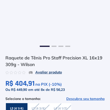
6
º
Le Coq
7
º
Head Extreme
8
º
Raquete
9
º
Camiseta
10
º
Muse
Raquete de Tênis Pro Staff Precision XL 16x19
309g - Wilson
☆
☆
☆
☆
☆
(
0
)
R$ 404,91
no PIX (-
10
%)
Ou R$ 449,90
em até
8
x de
R$ 56,23
Descubra seu tamanho
L2 (4 1/4)
L3 (4 3/8)
L4 (4 1/2)