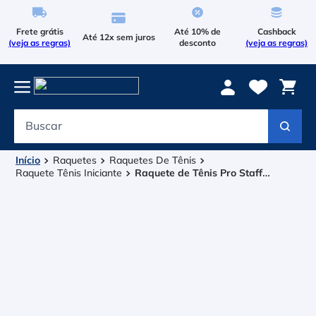
Frete grátis
Até 10% de
Cashback
Até 12x sem juros
(veja as regras)
desconto
(veja as regras)
Buscar
Termos mais buscados
1
º
Le Coq Sportif
Raquetes
Raquetes De Tênis
Raquete Tênis Iniciante
Raquete de Tênis Pro Staff
2
º
Precision XL 16x19 309g - Wilson
Tenis
3
º
Bola
4
º
Raqueteira
5
º
Asics Gel Resolution 9