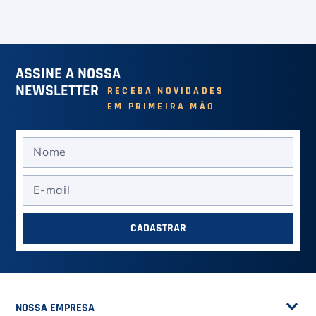
Raquete Tenis Tour Slam
Raquete de Tênis Nassau
Lite 274G - Wilson Azul E
Optimum Tour (2026)
Preto
R$ 399,90
R$ 279,00
em até
7
x de
R$ 57,12
em até
5
x de
R$ 55,80
L2 (4
L4 (4
VER MAIS
1/4)
1/2)
VER MAIS