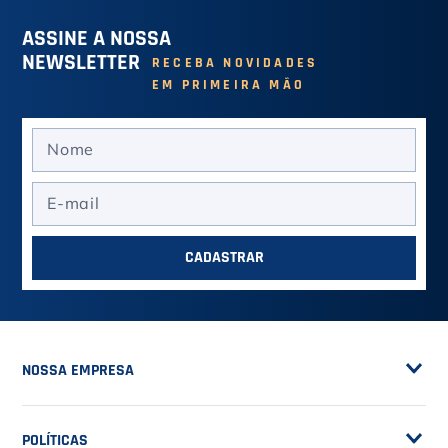
6
º
Head Extreme
ASSINE A NOSSA
7
º
Raquete
NEWSLETTER
RECEBA NOVIDADES
EM PRIMEIRA MÃO
8
º
Bola
9
º
Calça
10
º
Muse
CADASTRAR
NOSSA EMPRESA
Sobre a Casa do Tenista
POLÍTICAS
Seja Fornecedor