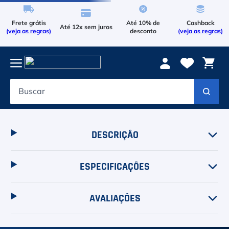
Frete grátis
Até 10% de
Cashback
Até 12x sem juros
(veja as regras)
desconto
(veja as regras)
Buscar
Termos mais buscados
1
º
Le Coq Sportif
DESCRIÇÃO
2
º
Tenis
3
º
Asics Gel Resolution 9
ESPECIFICAÇÕES
4
º
Le Coq
AVALIAÇÕES
5
º
Raqueteira