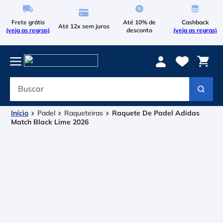
Frete grátis
Até 10% de
Cashback
Até 12x sem juros
(veja as regras)
desconto
(veja as regras)
Buscar
Termos mais buscados
1
º
Le Coq Sportif
Padel
Raqueteiras
Raquete De Padel Adidas
Match Black Lime 2026
2
º
Tenis
3
º
Raqueteira
4
º
Bola
5
º
Head Extreme