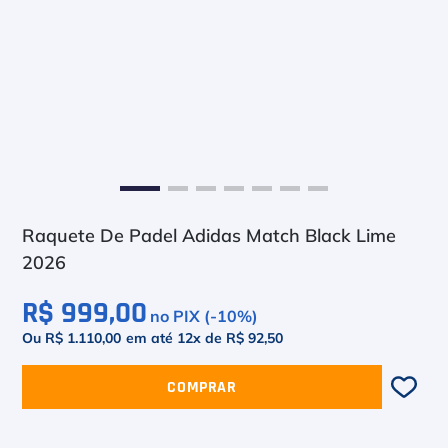
6
º
Asics Gel Resolution 9
7
º
Le Coq
8
º
Raquete
9
º
Camiseta
10
º
M
Raquete De Padel Adidas Match Black Lime
2026
R$ 999,00
no PIX (-
10
%)
Ou R$ 1.110,00
em até
12
x de
R$ 92,50
COMPRAR