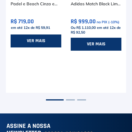
Padel e Beach Cinza e
Adidas Match Black Lime
Preta
2026
R$ 719,00
R$ 999,00
no PIX (-
10
%)
em até
12
x de
R$ 59,91
Ou R$ 1.110,00
em até
12
x de
R$ 92,50
VER MAIS
VER MAIS
)
e
ASSINE A NOSSA