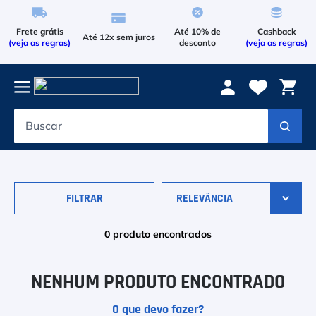
Frete grátis
Até 10% de
Cashback
Até 12x sem juros
(veja as regras)
desconto
(veja as regras)
Buscar
Termos mais buscados
1
º
Le Coq Sportif
2
º
Tenis
FILTRAR
RELEVÂNCIA
3
º
Raqueteira
0
produto
4
º
Head Extreme
NENHUM PRODUTO ENCONTRADO
5
º
Asics Gel Resolution 9