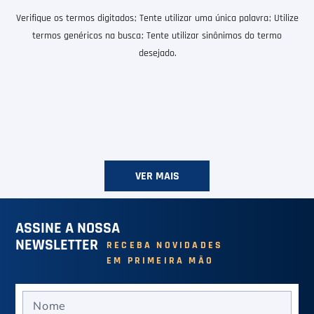
6
º
Bola
Verifique os termos digitados.
Tente utilizar uma única palavra.
Utilize
7
º
Le Coq
termos genéricos na busca.
Tente utilizar sinônimos do termo
desejado.
8
º
Raquete
9
º
Camiseta
10
º
M
VER MAIS
ASSINE A NOSSA
NEWSLETTER
RECEBA NOVIDADES
EM PRIMEIRA MÃO