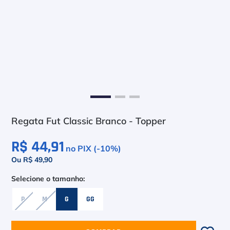
6
º
Asics Gel Resolution 9
7
º
Le Coq
8
º
Raquete
9
º
Camiseta
10
º
M
Regata Fut Classic Branco - Topper
R$ 44,91
no PIX (-
10
%)
Ou R$ 49,90
P
M
G
GG