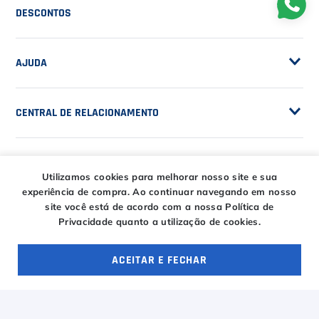
POLÍTICAS
Seja Fornecedor
Frete Grátis
Trabalhe Conosco
SERVIÇOS
Trocas e Devoluções
Customização de Raquetes
Privacidade
DESCONTOS
Serviços e Encordoamento
Especial Price / Clubes
IS Tênis - Sistema de Ranking
AJUDA
Cashback
Utilizamos cookies para melhorar nosso site e sua
experiência de compra.
Ao continuar navegando em nosso
Canais de Atendimento
BLACK FRIDAY CT
site você está de acordo com a nossa Política de
CENTRAL DE RELACIONAMENTO
Privacidade quanto a utilização de cookies.
Trocas e devoluções
CT DAY
Tire suas dúvidas
Entregas
ACEITAR E FECHAR
HORÁRIOS
OFERTAS ESPECIAIS
4 ofertas
Troca Fácil CT
Horário de atendimento
Segunda à sexta das