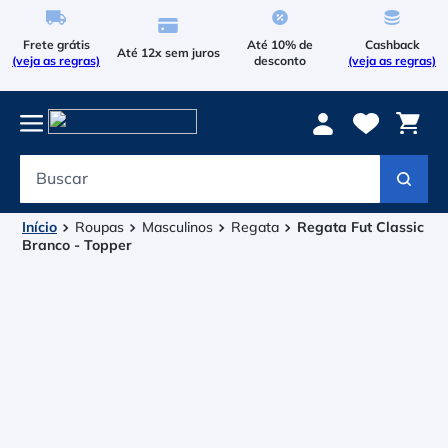
Frete grátis
Até 10% de
Cashback
Até 12x sem juros
(veja as regras)
desconto
(veja as regras)
Buscar
Termos mais buscados
1
º
Le Coq Sportif
Roupas
Masculinos
Regata
Regata Fut Classic
Branco - Topper
2
º
Tenis
3
º
Raqueteira
4
º
Head Extreme
5
º
Bola