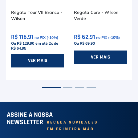
Regata Tour VII Branco -
Regata Core - Wilson
Wilson
Verde
R$ 116,91
R$ 62,91
no PIX (-
10
%)
no PIX (-
10
%)
Ou R$ 129,90
em até
2
x de
Ou R$ 69,90
R$ 64,95
-
VER MAIS
PP
P
VER MAIS