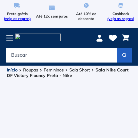
Frete grátis
Até 10% de
Cashback
Até 12x sem juros
(veja as regras)
desconto
(veja as regras)
Buscar
Termos mais buscados
1
º
Le Coq Sportif
Roupas
Femininos
Saias / Saia Short
Saia Nike
Court DF Victory Flouncy Preta - Nike
2
º
Tenis
3
º
Bola
4
º
Raqueteira
5
º
Asics Gel Resolution 9