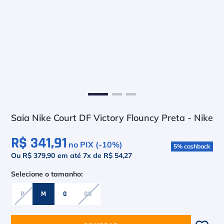
6
º
Le Coq
7
º
Head Extreme
8
º
Raquete
9
º
Camiseta
10
º
Muse
Saia Nike Court DF Victory Flouncy Preta - Nike
R$ 341,91
no PIX (-
10
%)
5
%
cashback
Ou R$ 379,90
em até
7
x de
R$ 54,27
P
M
G
GG