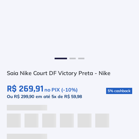
6
º
Asics Gel Resolution 9
7
º
Le Coq
8
º
Raquete
9
º
Camiseta
10
º
M
Saia Nike Court DF Victory Preta - Nike
R$ 269,91
no PIX (-
10
%)
5
%
cashback
Ou R$ 299,90
em até
5
x de
R$ 59,98
P
M
G
GG