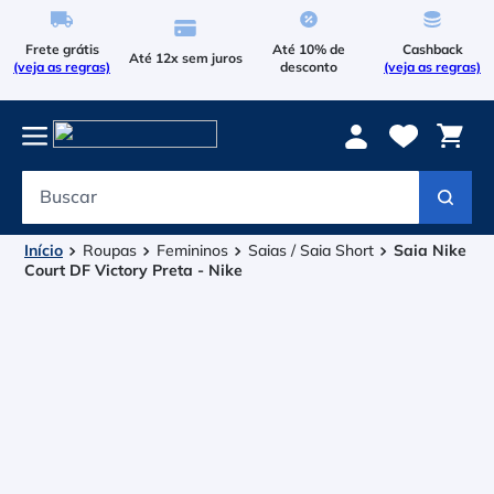
Frete grátis
Até 10% de
Cashback
Até 12x sem juros
(veja as regras)
desconto
(veja as regras)
Buscar
Termos mais buscados
1
º
Le Coq Sportif
Roupas
Femininos
Saias / Saia Short
Saia Nike
Court DF Victory Preta - Nike
2
º
Tenis
3
º
Raqueteira
4
º
Bola
5
º
Head Extreme