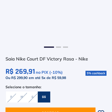
6
º
Le Coq
7
º
Head Extreme
8
º
Raquete
9
º
Camiseta
10
º
Muse
Saia Nike Court DF Victory Rosa - Nike
R$ 269,91
no PIX (-
10
%)
5
%
cashback
Ou R$ 299,90
em até
5
x de
R$ 59,98
P
M
G
GG