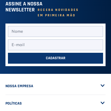
5
%
cashback
Saia Nike Court DF
Shorts DF Totality Knit
Victory Rosa - Nike
Verde Musgo - Nike
R$ 269,91
no PIX (-
10
%)
R$ 269,91
no PIX (-
10
%)
Ou R$ 299,90
em até
5
x de
R$ 59,98
Ou R$ 299,90
em até
5
x de
R$ 59,98
VER MAIS
VER MAIS