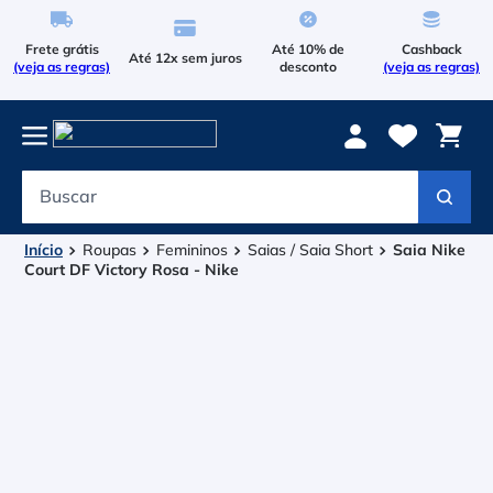
Frete grátis
Até 10% de
Cashback
Até 12x sem juros
(veja as regras)
desconto
(veja as regras)
Buscar
Termos mais buscados
1
º
Le Coq Sportif
Roupas
Femininos
Saias / Saia Short
Saia Nike
Court DF Victory Rosa - Nike
2
º
Tenis
3
º
Bola
4
º
Raqueteira
5
º
Asics Gel Resolution 9