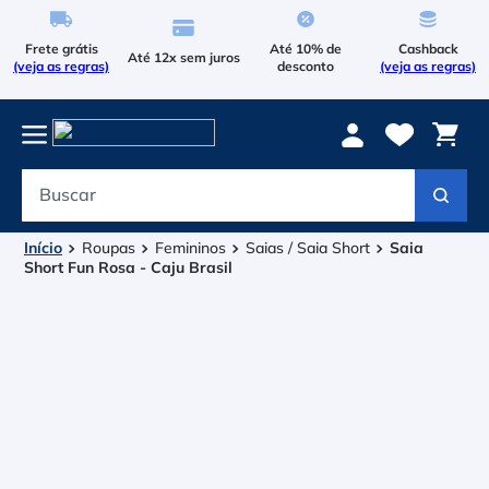
Frete grátis
Até 10% de
Cashback
Até 12x sem juros
(veja as regras)
desconto
(veja as regras)
Buscar
Termos mais buscados
1
º
Le Coq Sportif
Roupas
Femininos
Saias / Saia Short
Saia
Short Fun Rosa - Caju Brasil
2
º
Tenis
3
º
Raqueteira
4
º
Head Extreme
5
º
Asics Gel Resolution 9