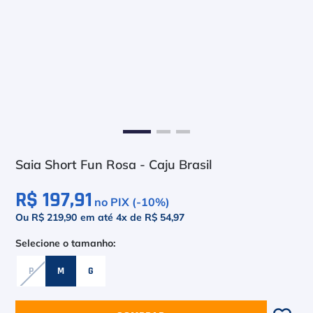
6
º
Bola
7
º
Le Coq
8
º
Raquete
9
º
Camiseta
10
º
M
Saia Short Fun Rosa - Caju Brasil
R$ 197,91
no PIX (-
10
%)
Ou R$ 219,90
em até
4
x de
R$ 54,97
P
M
G