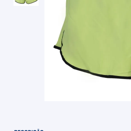
9
º
Calça
10
º
Overgrip