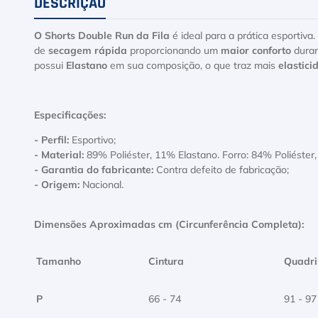
DESCRIÇÃO
O Shorts Double Run da Fila
é ideal para a prática esportiv
de
secagem rápida
proporcionando um
maior conforto
duran
possui
Elastano
em sua composição, o que traz mais
elastic
Especificações:
- Perfil:
Esportivo;
- Material:
89% Poliéster, 11% Elastano. Forro: 84% Poliéster
- Garantia do fabricante:
Contra defeito de fabricação;
- Origem:
Nacional.
Dimensões Aproximadas cm (Circunferência Completa):
Tamanho
Cintura
Quadri
P
66 - 74
91 - 97