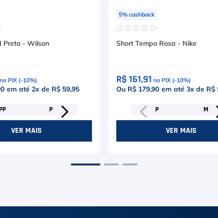
5
%
cashback
☆
☆
☆
☆
☆
☆
I Preto - Wilson
Short Tempo Rosa - Nike
R$ 161,91
no PIX (-
10
%)
no PIX (-
10
%)
90
em até
2
x de
R$ 59,95
Ou R$ 179,90
em até
3
x de
R$ 
PP
P
P
M
VER MAIS
VER MAIS