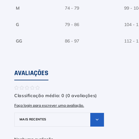
M
74 - 79
99 - 10
G
79 - 86
104 - 
GG
86 - 97
112 - 
AVALIAÇÕES
☆
☆
☆
☆
☆
Classificação média: 0
(0 avaliações)
Faça login para escrever uma avaliação.
MAIS RECENTES