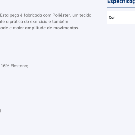
Especifica
a. Esta peça é fabricada com
Poliéster,
um tecido
Cor
te a prática do exercício e também
idade
e maior
amplitude de movimentos
.
, 16% Elastano;
l