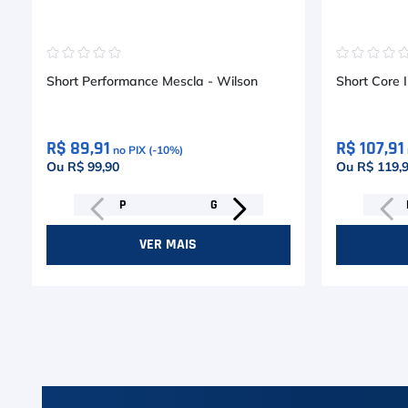
☆
☆
☆
☆
☆
☆
☆
☆
☆
Short Performance Mescla - Wilson
Short Core I
R$ 89,91
R$ 107,91
no PIX (-
10
%)
Ou R$ 99,90
Ou R$ 119,
P
G
VER MAIS