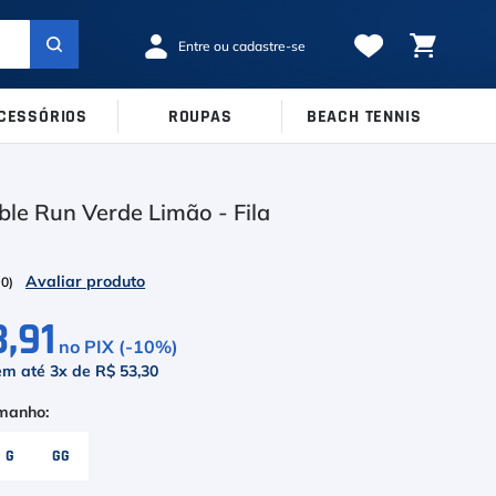
CESSÓRIOS
ROUPAS
BEACH TENNIS
MARCAS
TAMANHOS
Ver Todos
le Run Verde Limão - Fila
38
39
40
Babolat
41
42
43
Inni
(
0
)
44
45
Odea
3,91
no PIX (-
10
%)
Robin Soderling
em até
3
x de
R$ 53,30
Tretorn
Wilson
G
GG