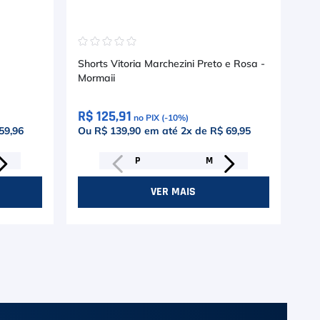
☆
☆
☆
☆
☆
☆
Shorts Vitoria Marchezini Preto e Rosa -
Sho
Mormaii
R$ 125,91
R$
no PIX (-
10
%)
59,96
Ou R$ 139,90
em até
2
x de
R$ 69,95
Ou
P
M
VER MAIS