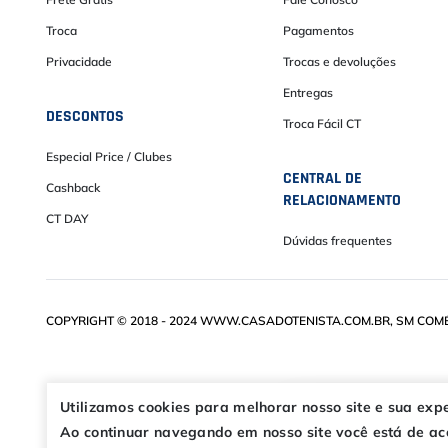
Frete Grátis
Fale Conosco
Troca
Pagamentos
Privacidade
Trocas e devoluções
Entregas
DESCONTOS
Troca Fácil CT
Especial Price / Clubes
CENTRAL DE
Cashback
RELACIONAMENTO
CT DAY
Dúvidas frequentes
COPYRIGHT © 2018 - 2024 WWW.CASADOTENISTA.COM.BR, SM COMÉRC
Utilizamos cookies para melhorar nosso site e sua exp
Ao continuar navegando em nosso site você está de aco
OFERTAS ESPECIA