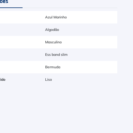
ções
Azul Marinho
Algodão
Masculino
Ess band slim
Bermuda
ido
Liso