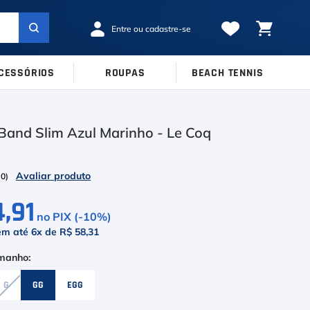
CESSÓRIOS
ROUPAS
BEACH TENNIS
MARCAS
TAMANHOS
Ver Todos
Band Slim Azul Marinho - Le Coq
38
39
40
Babolat
41
42
43
Inni
(
0
)
44
45
Odea
4,91
no PIX (-
10
%)
Robin Soderling
em até
6
x de
R$ 58,31
Tretorn
Wilson
G
GG
EGG