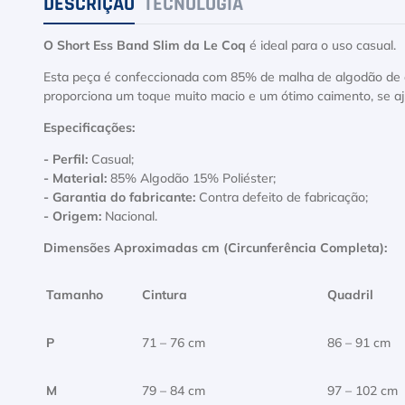
DESCRIÇÃO
TECNOLOGIA
O Short Ess Band Slim da Le Coq
é ideal para o uso casual.
Esta peça é confeccionada com 85% de malha de algodão de al
proporciona um toque muito macio e um ótimo caimento, se aj
Especificações:
- Perfil:
Casual;
- Material:
85% Algodão 15% Poliéster;
- Garantia do fabricante:
Contra defeito de fabricação;
- Origem:
Nacional.
Dimensões Aproximadas cm (Circunferência Completa):
Tamanho
Cintura
Quadril
P
71 – 76 cm
86 – 91 cm
M
79 – 84 cm
97 – 102 cm