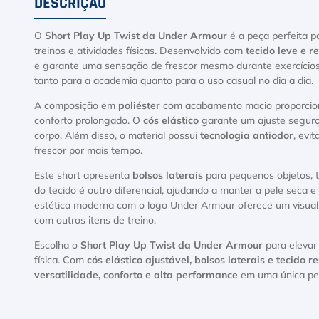
DESCRIÇÃO
O
Short Play Up Twist da Under Armour
é a peça perfeita 
treinos e atividades físicas. Desenvolvido com
tecido leve e r
e garante uma sensação de frescor mesmo durante exercícios 
tanto para a academia quanto para o uso casual no dia a dia.
A composição em
poliéster
com acabamento macio proporcion
conforto prolongado. O
cós elástico
garante um ajuste seguro
corpo. Além disso, o material possui
tecnologia antiodor
, evi
frescor por mais tempo.
Este short apresenta
bolsos laterais
para pequenos objetos, t
do tecido é outro diferencial, ajudando a manter a pele seca 
estética moderna com o logo Under Armour oferece um visual 
com outros itens de treino.
Escolha o
Short Play Up Twist da Under Armour
para elevar
física. Com
cós elástico ajustável, bolsos laterais e tecido r
versatilidade, conforto e alta performance
em uma única pe