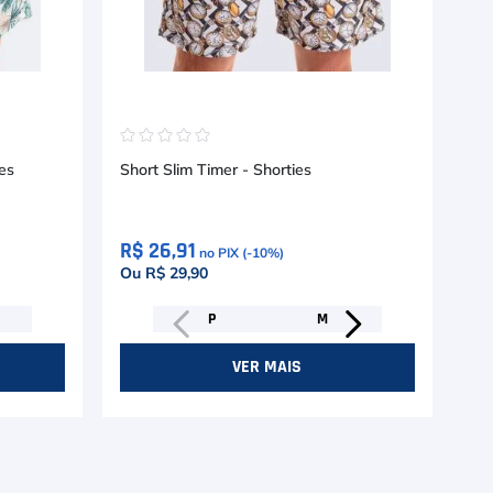
☆
☆
☆
☆
☆
☆
es
Short Slim Timer - Shorties
Sho
R$ 26,91
R$
no PIX (-
10
%)
Ou R$ 29,90
Ou
P
M
VER MAIS