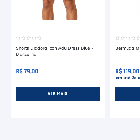
☆
☆
☆
☆
☆
☆
☆
☆
☆
Shorts Diadora Icon Adu Dress Blue -
Bermuda Mi
Masculino
R$ 79,00
R$ 119,00
em até
2
x 
VER MAIS