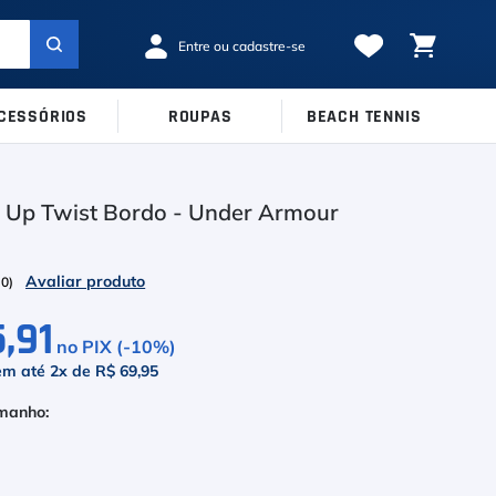
CESSÓRIOS
ROUPAS
BEACH TENNIS
MARCAS
TAMANHOS
Ver Todos
y Up Twist Bordo - Under Armour
38
39
40
Babolat
41
42
43
Inni
(
0
)
44
45
Odea
,91
no PIX (-
10
%)
Robin Soderling
em até
2
x de
R$ 69,95
Tretorn
Wilson