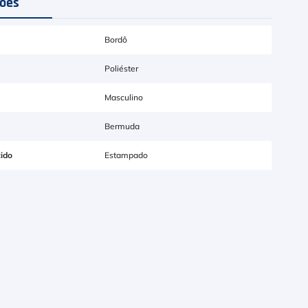
ções
Bordô
Poliéster
Masculino
Bermuda
ido
Estampado