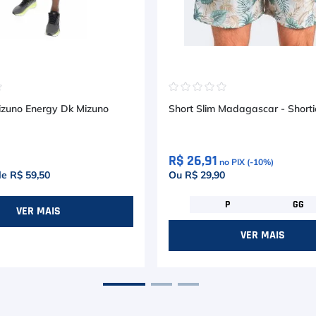
☆
☆
☆
☆
☆
☆
zuno Energy Dk Mizuno
Short Slim Madagascar - Shorti
R$ 26,91
no PIX (-
10
%)
de
R$ 59,50
Ou R$ 29,90
P
GG
VER MAIS
VER MAIS