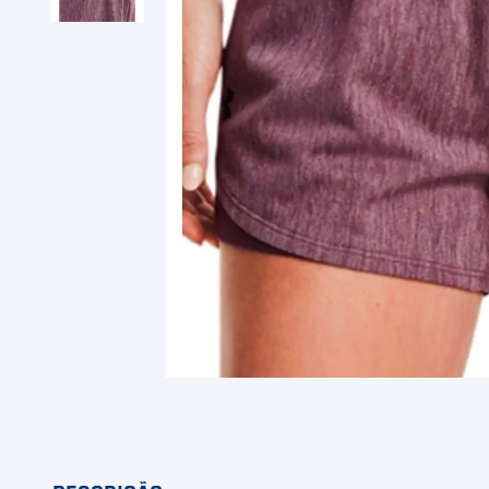
9
º
Camiseta
10
º
Muse