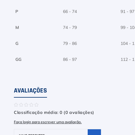
P
66 - 74
91 - 97
M
74 - 79
99 - 10
G
79 - 86
104 - 
GG
86 - 97
112 - 
AVALIAÇÕES
☆
☆
☆
☆
☆
Classificação média: 0
(0 avaliações)
Faça login para escrever uma avaliação.