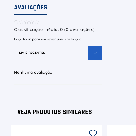
AVALIAÇÕES
☆
☆
☆
☆
☆
Classificação média: 0
(0 avaliações)
Faça login para escrever uma avaliação.
MAIS RECENTES
Nenhuma avaliação