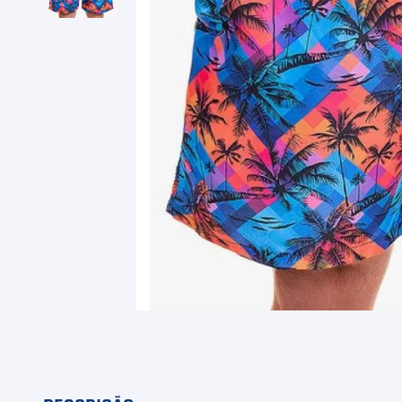
9
º
Camiseta
10
º
Muse