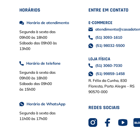
HORÁRIOS
ENTRE EM CONTATO
E-COMMERCE
Horário de atendimento
atendimento@casadoteni
Segunda à sexta das
09h00 às 18h00
(51) 3093-1610
Sábado das 09h00 às
(51) 98032-5500
13h00
LOJA FÍSICA
Horário de telefone
(51) 3060-7030
Segunda à sexta das
(51) 99859-1458
09h00 às 18h00
R. Félix da Cunha, 830
Sábado das 09h00
Floresta, Porto Alegre - RS
às 15h00
90570-000
Horário de WhatsApp
REDES SOCIAIS
Segunda à sexta das
11h00 às 17h00