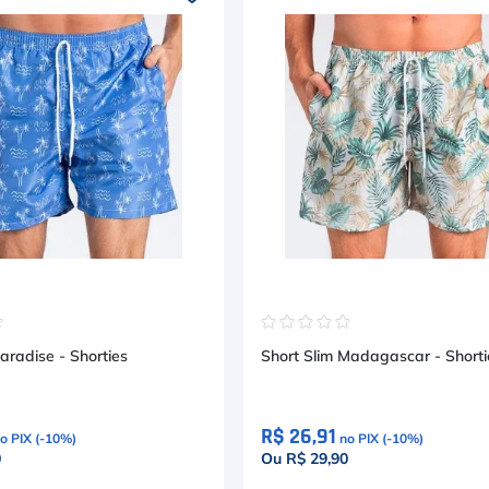
☆
☆
☆
☆
☆
☆
aradise - Shorties
Short Slim Madagascar - Shorti
R$ 26,91
o PIX (-
10
%)
no PIX (-
10
%)
0
Ou R$ 29,90