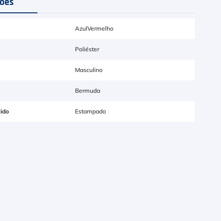
ções
Azul
Vermelho
Poliéster
Masculino
Bermuda
ido
Estampado