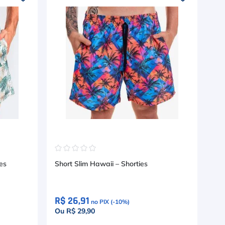
☆
☆
☆
☆
☆
☆
es
Short Slim Hawaii – Shorties
Be
Roy
R$ 26,91
R$
no PIX (-
10
%)
Ou R$ 29,90
Ou