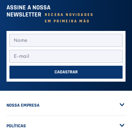
6
º
Le Coq
ASSINE A NOSSA
7
º
NEWSLETTER
Head Extreme
RECEBA NOVIDADES
EM PRIMEIRA MÃO
8
º
Raquete
9
º
Camiseta
10
º
Muse
CADASTRAR
NOSSA EMPRESA
Sobre a Casa do Tenista
POLÍTICAS
Seja Fornecedor