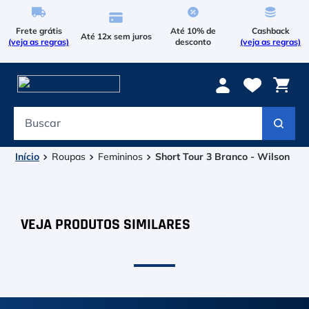
Frete grátis
Até 10% de
Cashback
Até 12x sem juros
(veja as regras)
desconto
(veja as regras)
Buscar
Termos mais buscados
1
º
Le Coq Sportif
Roupas
Femininos
Short Tour 3 Branco - Wilson
2
º
Tenis
3
º
Bola
4
º
Raqueteira
5
º
Asics Gel Resolution 9