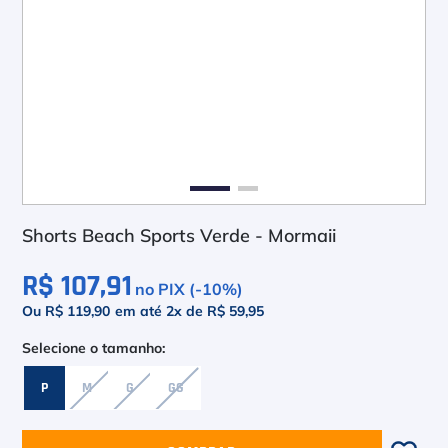
6
º
Le Coq
7
º
Head Extreme
8
º
Raquete
9
º
Camiseta
10
º
Muse
Shorts Beach Sports Verde - Mormaii
R$ 107,91
no PIX (-
10
%)
Ou R$ 119,90
em até
2
x de
R$ 59,95
P
M
G
GG