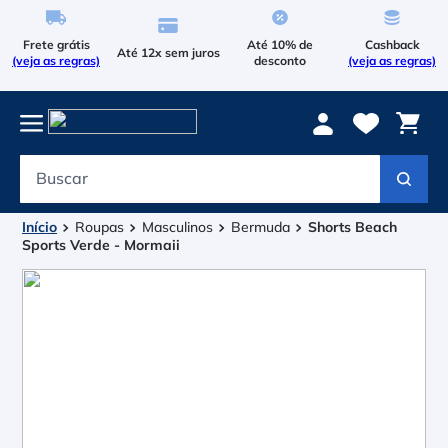
Frete grátis
Até 10% de
Cashback
Até 12x sem juros
(veja as regras)
desconto
(veja as regras)
Buscar
Termos mais buscados
1
º
Le Coq Sportif
Roupas
Masculinos
Bermuda
Shorts Beach
Sports Verde - Mormaii
2
º
Tenis
3
º
Bola
4
º
Raqueteira
5
º
Asics Gel Resolution 9