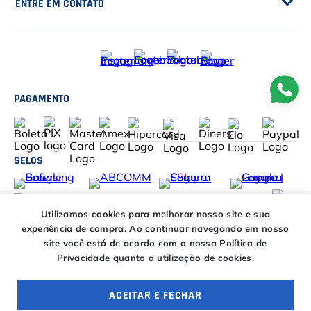
Segunda à sexta das
ENTRE EM CONTATO
09h00 às 18h00
E-COMMERCE
Sábado das 09h00 às
15h00
atendimento@casadotenista.com.br
(51) 3093-1610
Horário de telefone
(51) 8032-5500
Segunda à sexta das
PAGAMENTO
LOJA FÍSICA
09h00 às 18h00
(51) 3060-7030
Sábado das 09h00
às 15h00
(51) 8032-5500
R. Félix da Cunha, 830
SELOS
Floresta, Porto Alegre - RS
Horário de WhatsApp
90570-000
Segunda à sexta das
11h00 às 17h00
Utilizamos cookies para melhorar nosso site e sua
experiência de compra.
Ao continuar navegando em nosso
Copyright © 2018 - 2023 WWW.CASADOTENISTA.COM.BR, SM
site você está de acordo com a nossa Política de
COMÉRCIO DE MATERIAIS ESPORTIVOS LTDA. TODOS OS DIREITOS
Privacidade quanto a utilização de cookies.
RESERVADOS. CNPJ 30.739.811/0001-70
ACEITAR E FECHAR
OFERTAS ESPECIAIS
4 ofertas