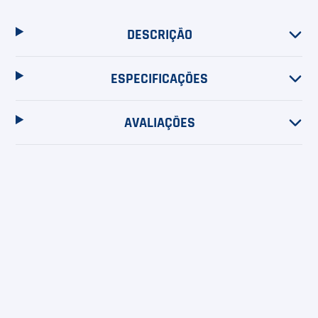
6
º
Le Coq
7
º
Head Extreme
DESCRIÇÃO
8
º
Raquete
ESPECIFICAÇÕES
9
º
Camiseta
AVALIAÇÕES
10
º
Muse