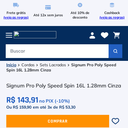
Frete grátis
Até 10% de
Cashback
Até 12x sem juros
(veja as regras)
desconto
(veja as regras)
Buscar
Termos mais buscados
1
º
Le Coq Sportif
Cordas
Sets Lacrados
Signum Pro Poly Speed
Spin 16L 1.28mm Cinza
2
º
Tenis
Signum Pro Poly Speed Spin 16L 1.28mm Cinza
3
º
Bola
R$ 143,91
no PIX (-
10
%)
4
º
Raqueteira
Ou R$ 159,90
em até
3
x de
R$ 53,30
5
º
Asics Gel Resolution 9
COMPRAR