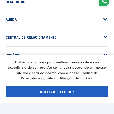
POLÍTICAS
Seja Fornecedor
Frete Grátis
Trabalhe Conosco
SERVIÇOS
Trocas e Devoluções
Customização de Raquetes
Privacidade
DESCONTOS
Serviços e Encordoamento
Especial Price / Clubes
IS Tênis - Sistema de Ranking
AJUDA
Cashback
Utilizamos cookies para melhorar nosso site e sua
experiência de compra.
Ao continuar navegando em nosso
Canais de Atendimento
site você está de acordo com a nossa Política de
BLACK FRIDAY CT
Privacidade quanto a utilização de cookies.
CENTRAL DE RELACIONAMENTO
Trocas e devoluções
CT DAY
Tire suas dúvidas
Entregas
ACEITAR E FECHAR
OFERTAS ESPECIAIS
4 ofertas
HORÁRIOS
Troca Fácil CT
Horário de atendimento
Segunda à sexta das