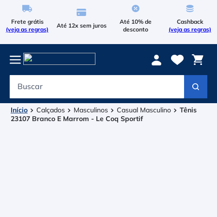
Frete grátis
Até 10% de
Cashback
Até 12x sem juros
(veja as regras)
desconto
(veja as regras)
Buscar
Termos mais buscados
1
º
Le Coq Sportif
Calçados
Masculinos
Casual Masculino
Tênis
23107 Branco E Marrom - Le Coq Sportif
2
º
Tenis
3
º
Raqueteira
4
º
Head Extreme
5
º
Asics Gel Resolution 9