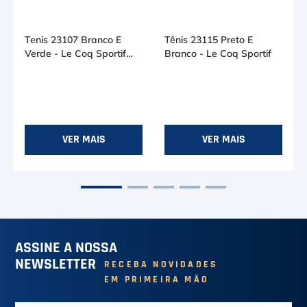
Tenis 23107 Branco E
Verde - Le Coq Sportif
Branco E Verde
R$ 359,91
no PIX (-
10
%)
Ou R$ 399,90
em até
7
x de
R$ 57,12
37
38
VER MAIS