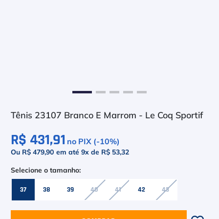
6
º
Bola
7
º
Le Coq
8
º
Raquete
9
º
Camiseta
10
º
M
Tênis 23107 Branco E Marrom - Le Coq Sportif
R$ 431,91
no PIX (-
10
%)
Ou R$ 479,90
em até
9
x de
R$ 53,32
37
38
39
40
41
42
43