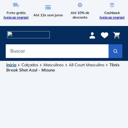
Frete grátis
Até 10% de
Cashback
Até 12x sem juros
(veja as regras)
desconto
(veja as regras)
Buscar
Termos mais buscados
1
º
Le Coq Sportif
Calçados
Masculinos
All Court Masculino
Tênis
Break Shot Azul - Mizuno
2
º
Tenis
3
º
Bola
4
º
Raqueteira
5
º
Asics Gel Resolution 9