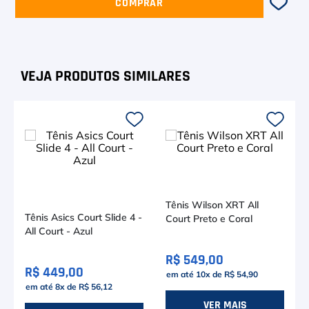
COMPRAR
Tênis Wilson XRT All
Tênis Asics Court Slide 4 -
Court Preto e Coral
All Court - Azul
R$ 549,00
R$ 449,00
em até
10
x de
R$ 54,90
em até
8
x de
R$ 56,12
2
VER MAIS