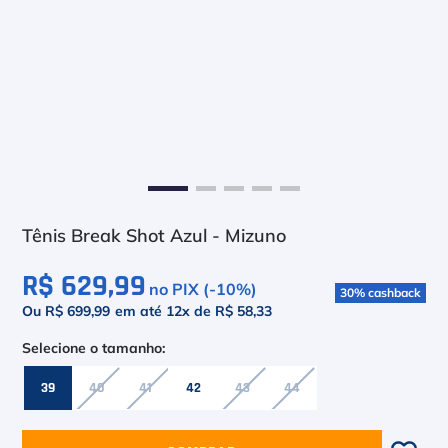
6
º
Le Coq
7
º
Head Extreme
8
º
Raquete
9
º
Camiseta
10
º
Muse
Tênis Break Shot Azul - Mizuno
R$ 629,99
no PIX (-
10
%)
30
%
cashback
Ou R$ 699,99
em até
12
x de
R$ 58,33
39
40
41
42
43
44