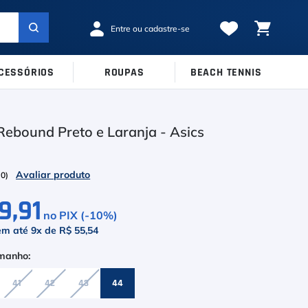
CESSÓRIOS
ROUPAS
BEACH TENNIS
MARCAS
TAMANHOS
Ver Todos
Rebound Preto e Laranja - Asics
38
39
40
Babolat
41
42
43
Inni
(
0
)
44
45
Odea
9,91
no PIX (-
10
%)
Robin Soderling
em até
9
x de
R$ 55,54
Tretorn
Wilson
41
42
43
44