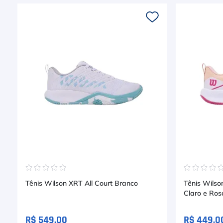
☆
☆
☆
☆
☆
☆
☆
☆
☆
Tênis Wilson XRT All Court Branco
Tênis Wilso
Claro e Ros
R$ 549,00
R$ 449,0