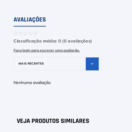
AVALIAÇÕES
☆
☆
☆
☆
☆
Classificação média: 0
(0 avaliações)
Faça login para escrever uma avaliação.
MAIS RECENTES
Nenhuma avaliação