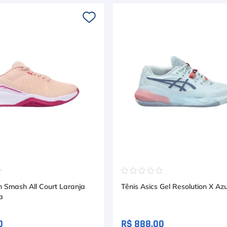
☆
☆
☆
☆
☆
☆
n Smash All Court Laranja
Tênis Asics Gel Resolution X Azu
a
0
R$ 888,00