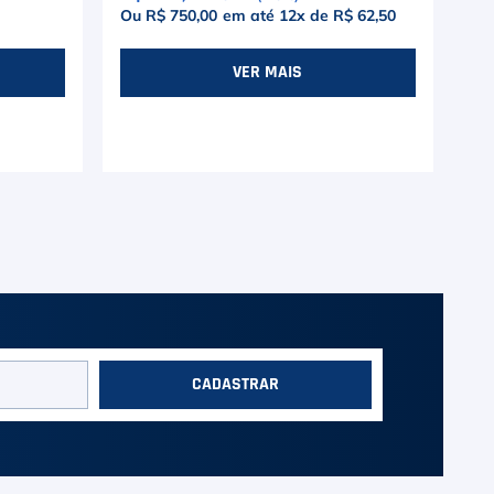
Ou R$ 750,00
em até
12
x de
R$ 62,50
Ou
R$
VER MAIS
CADASTRAR