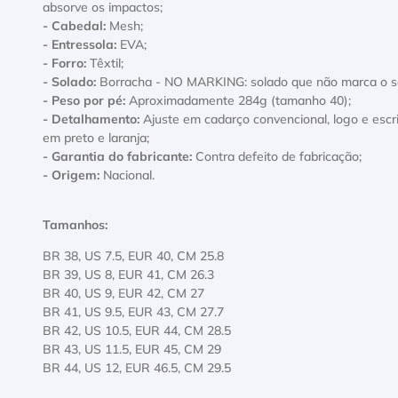
absorve os impactos;
- Cabedal:
Mesh;
- Entressola:
EVA;
- Forro:
Têxtil;
- Solado:
Borracha - NO MARKING: solado que não marca o so
- Peso por pé:
Aproximadamente 284g (tamanho 40);
- Detalhamento:
Ajuste em cadarço convencional, logo e escr
em preto e laranja;
- Garantia do fabricante:
Contra defeito de fabricação;
- Origem:
Nacional.
Tamanhos:
BR 38, US 7.5, EUR 40, CM 25
BR 39, US 8, EUR 41, CM 26.3
BR 40, US 9, EUR 42, CM 27
BR 41, US 9.5, EUR 43, CM 27.7
BR 42, US 10.5, EUR 44, CM 28.5
BR 43, US 11.5, EUR 45, CM 29
BR 44, US 12, EUR 46.5, CM 29.5