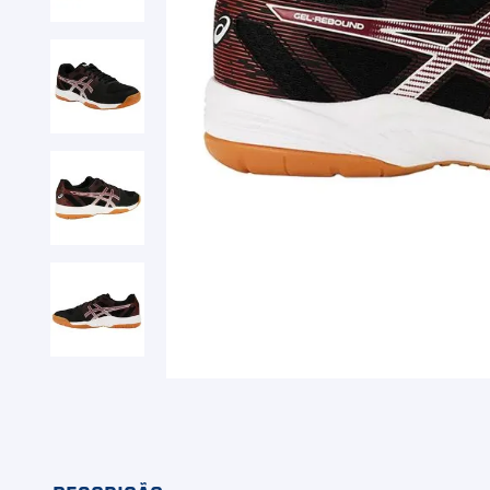
9
º
Camiseta
10
º
Muse