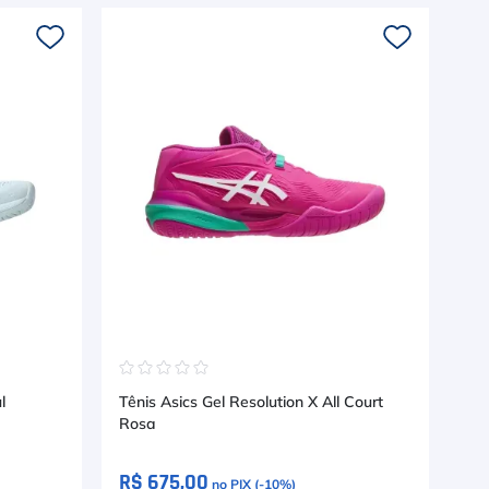
☆
☆
☆
☆
☆
☆
l
Tênis Asics Gel Resolution X All Court
Tên
Rosa
R$ 675,00
R$
no PIX (-
10
%)