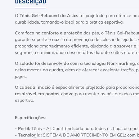
DESCRIÇÃO
O
Tênis Gel-Rebound da Asics
foi projetado para oferece uma
durabilidade, tornando-o ideal para a prática esportiva.
Com
foco no conforto e proteção
dos pés, o Tênis Gel-Rebo
garante suporte e auxilia na prevenção de calos indesejados. 
proporciona amortecimento eficiente, ajudando a
absorver o 
segurança e minimizando desconfortos durante saltos e aterr
O
solado foi desenvolvido com a tecnologia Non-marking
,
deixa marcas na quadra, além de oferecer excelente tração, 
jogos.
O
cabedal macio
é especialmente projetado para proporciona
respirável em pontos-chave
para manter os pés arejados me
esportiva.
Especificações:
- Perfil:
Tênis - All Court (Indicado para todos os tipos de quad
- Tecnologia:
SISTEMA DE AMORTECIMENTO EM GEL: com base e