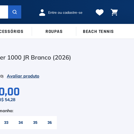
CESSÓRIOS
ROUPAS
BEACH TENNIS
MARCAS
TAMANHOS
Ver Todos
ter 1000 JR Branco (2026)
38
39
40
Babolat
41
42
43
Inni
(
0
)
44
45
Odea
0,00
Robin Soderling
R$ 54,28
Tretorn
Wilson
33
34
35
36