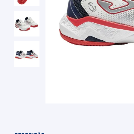
9
º
Calça
10
º
Overgrip