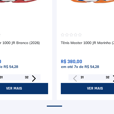
☆
☆
☆
☆
☆
☆
r 1000 JR Branco (2026)
Tênis Master 1000 JR Marinho (
0
R$ 380,00
de
R$ 54,28
em até
7
x de
R$ 54,28
31
32
31
32
VER MAIS
VER MAIS