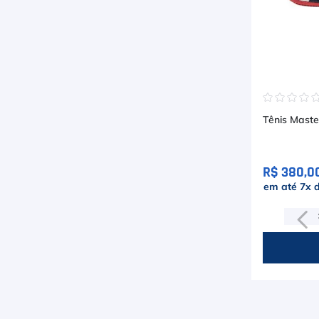
☆
☆
☆
☆
Tênis Maste
R$ 380,0
em até
7
x 