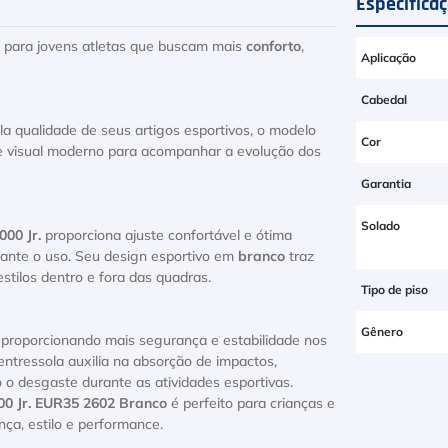
Especifica
l para jovens atletas que buscam mais
conforto
,
Aplicação
Cabedal
a qualidade de seus artigos esportivos, o modelo
Cor
 e visual moderno para acompanhar a evolução dos
Garantia
Solado
00 Jr.
proporciona ajuste confortável e ótima
rante o uso. Seu design esportivo em
branco
traz
estilos dentro e fora das quadras.
Tipo de piso
Gênero
, proporcionando mais segurança e estabilidade nos
ntressola auxilia na absorção de impactos,
o desgaste durante as atividades esportivas.
00 Jr. EUR35 2602 Branco
é perfeito para crianças e
ça, estilo e performance.