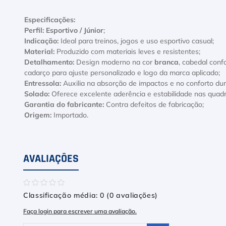
Especificações:
Perfil:
Esportivo / Júnior
;
Indicação:
Ideal para treinos, jogos e uso esportivo casual;
Material:
Produzido com materiais leves e resistentes;
Detalhamento:
Design moderno na cor
branca
, cabedal conf
cadarço para ajuste personalizado e logo da marca aplicado;
Entressola:
Auxilia na absorção de impactos e no conforto du
Solado:
Oferece excelente aderência e estabilidade nas quadr
Garantia do fabricante:
Contra defeitos de fabricação;
Origem:
Importado.
AVALIAÇÕES
☆
☆
☆
☆
☆
Classificação média: 0
(0 avaliações)
Faça login para escrever uma avaliação.