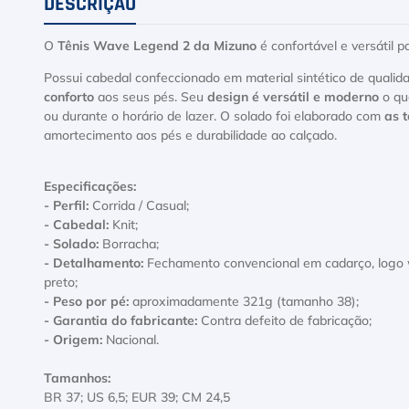
DESCRIÇÃO
O
Tênis Wave Legend 2 da Mizuno
é confortável e versátil p
Possui cabedal confeccionado em material sintético de qualid
conforto
aos seus pés. Seu
design é versátil e moderno
o que
ou durante o horário de lazer. O solado foi elaborado com
as 
amortecimento aos pés e durabilidade ao calçado.
Especificações:
- Perfil:
Corrida / Casual;
- Cabedal:
Knit;
- Solado:
Borracha;
- Detalhamento:
Fechamento convencional em cadarço, logo w
preto;
- Peso por pé:
aproximadamente 321g (tamanho 38);
- Garantia do fabricante:
Contra defeito de fabricação;
- Origem:
Nacional.
Tamanhos:
BR 37; US 6,5; EUR 39; CM 24,5