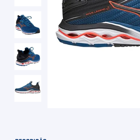
9
º
Camiseta
10
º
Muse