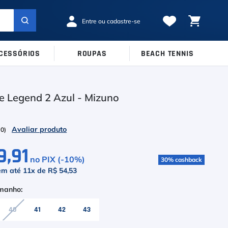
CESSÓRIOS
ROUPAS
BEACH TENNIS
MARCAS
TAMANHOS
Ver Todos
e Legend 2 Azul - Mizuno
38
39
40
Babolat
41
42
43
Inni
(
0
)
44
45
Odea
9,91
no PIX (-
10
%)
30
%
cashback
Robin Soderling
em até
11
x de
R$ 54,53
Tretorn
Wilson
40
41
42
43