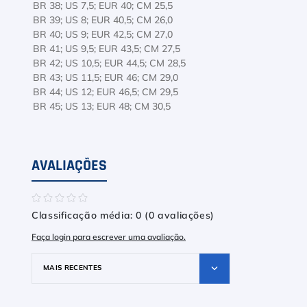
BR 38; US 7,5; EUR 40; CM 25,5
BR 39; US 8; EUR 40,5; CM 26,0
BR 40; US 9; EUR 42,5; CM 27
BR 41; US 9,5; EUR 43,5; CM 27,5
BR 42; US 10,5; EUR 44,5; CM 28,5
BR 43; US 11,5; EUR 46; CM 29,0
BR 44; US 12; EUR 46,5; CM 29,5
BR 45; US 13; EUR 48; CM 30,5
AVALIAÇÕES
☆
☆
☆
☆
☆
Classificação média: 0
(0 avaliações)
Faça login para escrever uma avaliação.
MAIS RECENTES