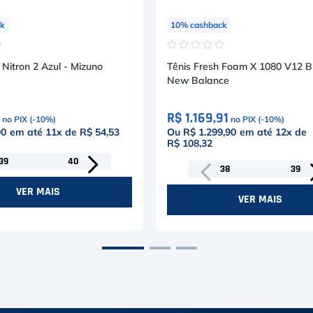
ck
10
%
cashback
☆
☆
☆
☆
☆
☆
Nitron 2 Azul - Mizuno
Tênis Fresh Foam X 1080 V12 B
New Balance
R$ 1.169,91
no PIX (-
10
%)
no PIX (-
10
%)
90
em até
11
x de
R$ 54,53
Ou R$ 1.299,90
em até
12
x de
R$ 108,32
39
40
38
39
VER MAIS
VER MAIS