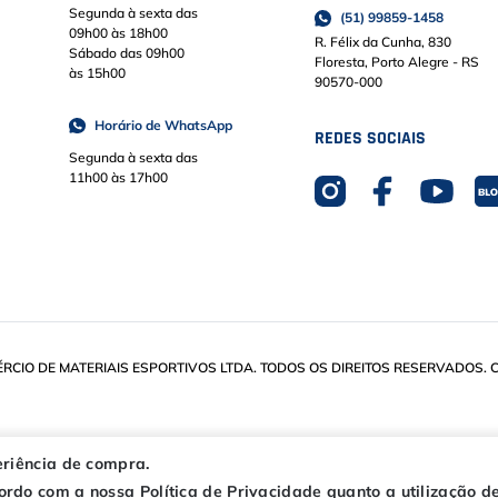
Segunda à sexta das
(51) 99859-1458
09h00 às 18h00
R. Félix da Cunha, 830
Sábado das 09h00
Floresta, Porto Alegre - RS
às 15h00
90570-000
Horário de WhatsApp
REDES SOCIAIS
Segunda à sexta das
11h00 às 17h00
IO DE MATERIAIS ESPORTIVOS LTDA. TODOS OS DIREITOS RESERVADOS. CN
eriência de compra.
rdo com a nossa Política de Privacidade quanto a utilização de