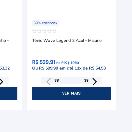
30
%
cashback
30
☆
☆
☆
☆
☆
☆
nho -
Tênis Wave Legend 2 Azul - Mizuno
Tên
R$ 539,91
R$
no PIX (-
10
%)
53,32
Ou R$ 599,90
em até
11
x de
R$ 54,53
Ou
38
39
VER MAIS