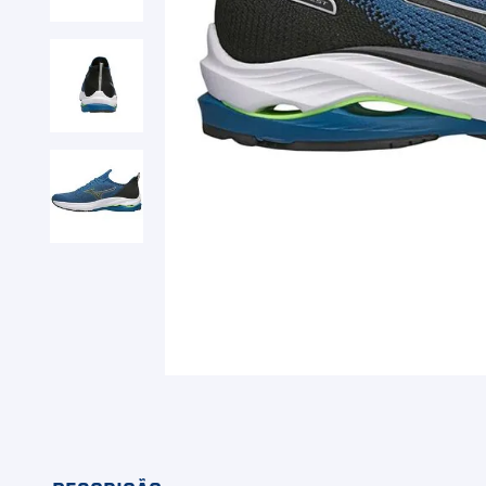
9
º
Camiseta
10
º
M