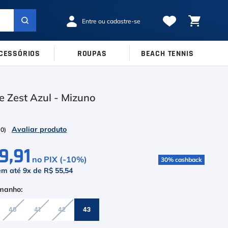
CESSÓRIOS
ROUPAS
BEACH TENNIS
MARCAS
TAMANHOS
Ver Todos
e Zest Azul - Mizuno
38
39
40
Babolat
41
42
43
Inni
(
0
)
44
45
Odea
9,91
no PIX (-
10
%)
30
%
cashback
Robin Soderling
em até
9
x de
R$ 55,54
Tretorn
Wilson
40
41
42
43