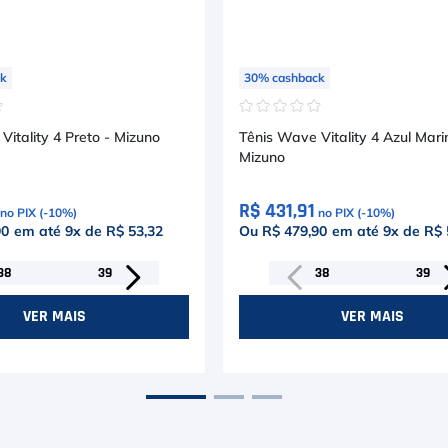
ck
30
%
cashback
☆
☆
☆
☆
☆
☆
Vitality 4 Preto - Mizuno
Tênis Wave Vitality 4 Azul Mari
Mizuno
R$ 431,91
no PIX (-
10
%)
no PIX (-
10
%)
90
em até
9
x de
R$ 53,32
Ou R$ 479,90
em até
9
x de
R$ 
38
39
38
39
VER MAIS
VER MAIS