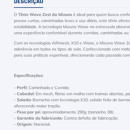
DESCRIÇÃO
O
Tênis Wave Zest da Mizuno
é ideal para quem busca confo
provas curtas, caminhadas leves e uso diário, este tênis ofer
estabilidade. A tecnologia Mizuno Wave na entressola absorv
uma experiência confortável durante corridas, caminhadas ou 
Com as tecnologias AIRmesh, X10 e Wave, o Mizuno Wave Zest 
aderência em todos os tipos de solo. Confeccionado com materi
para suas práticas esportivas, direcionando cada passada com
Especificações:
- Perf
il: Caminhada e Corrida;
- Cabedal:
Em mesh, fibras em malha com tramas abertas, para
- Solado:
Borracha com tecnologia X10, solado feito de borra
oferecendo maior tração.
- Peso por pé:
aproximadamente 290g (tamanho 38);
- Garantia do fabricante:
Contra defeito de fabricação;
- Origem
: Nacional.