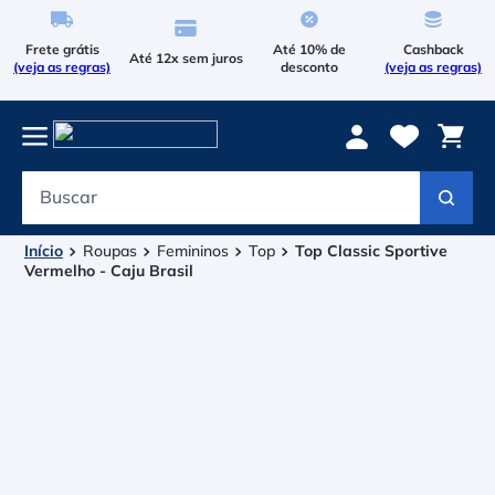
Frete grátis
Até 10% de
Cashback
Até 12x sem juros
(veja as regras)
desconto
(veja as regras)
Buscar
Termos mais buscados
1
º
Le Coq Sportif
Roupas
Femininos
Top
Top Classic Sportive
Vermelho - Caju Brasil
2
º
Tenis
3
º
Bola
4
º
Raqueteira
5
º
Asics Gel Resolution 9