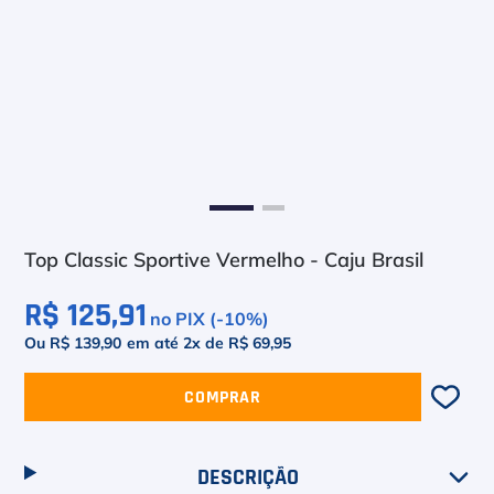
6
º
Le Coq
7
º
Head Extreme
8
º
Raquete
9
º
Camiseta
10
º
Muse
Top Classic Sportive Vermelho - Caju Brasil
R$ 125,91
no PIX (-
10
%)
Ou R$ 139,90
em até
2
x de
R$ 69,95
COMPRAR
DESCRIÇÃO