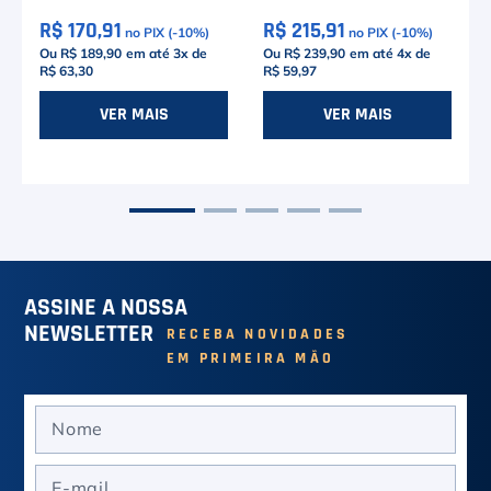
R$ 170,91
R$ 215,91
no PIX (-
10
%)
no PIX (-
10
%)
Ou R$ 189,90
em até
3
x de
Ou R$ 239,90
em até
4
x de
R$ 63,30
R$ 59,97
o
M
G
P
M
VER MAIS
VER MAIS
ASSINE A NOSSA