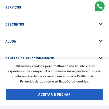
Trabalhe Conosco
SERVIÇOS
Trocas e Devoluções
Customização de Raquetes
Privacidade
DESCONTOS
Serviços e Encordoamento
Especial Price / Clubes
IS Tênis - Sistema de Ranking
AJUDA
Cashback
Canais de Atendimento
BLACK FRIDAY CT
CENTRAL DE RELACIONAMENTO
Trocas e devoluções
CT DAY
Tire suas dúvidas
Utilizamos cookies para melhorar nosso site e sua
Entregas
experiência de compra.
Ao continuar navegando em nosso
HORÁRIOS
site você está de acordo com a nossa Política de
Troca Fácil CT
Privacidade quanto a utilização de cookies.
Horário de atendimento
Segunda à sexta das
ENTRE EM CONTATO
ACEITAR E FECHAR
09h00 às 18h00
OFERTAS ESPECIAIS
4 ofertas
E-COMMERCE
Sábado das 09h00 às
15h00
atendimento@casadotenista.com.br