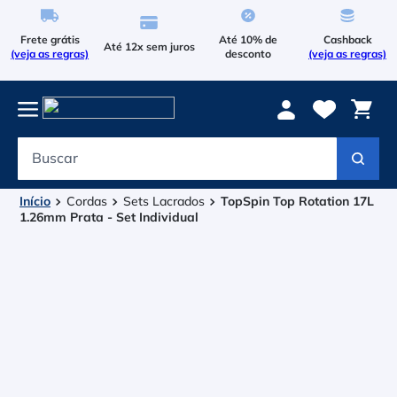
Frete grátis
Até 10% de
Cashback
Até 12x sem juros
(veja as regras)
desconto
(veja as regras)
Buscar
Termos mais buscados
1
º
Le Coq Sportif
Cordas
Sets Lacrados
TopSpin Top Rotation 17L
1.26mm Prata - Set Individual
2
º
Tenis
3
º
Le Coq
4
º
Raqueteira
5
º
Asics Gel Resolution 9