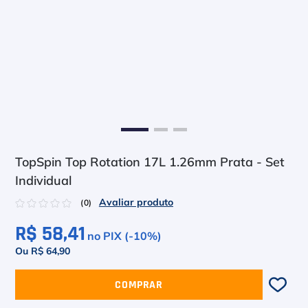
6
º
Head Extreme
7
º
Raquete
8
º
Bola
9
º
Calça
10
º
Overgrip
TopSpin Top Rotation 17L 1.26mm Prata - Set
Individual
☆
☆
☆
☆
☆
(
0
)
R$ 58,41
no PIX (-
10
%)
Ou R$ 64,90
COMPRAR