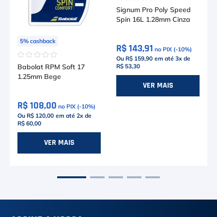
Signum Pro Poly Speed
Spin 16L 1.28mm Cinza
5
%
cashback
R$ 143,91
no PIX (-
10
%)
☆
☆
☆
☆
☆
Ou R$ 159,90
em até
3
x de
R$ 53,30
Babolat RPM Soft 17
1.25mm Bege
VER MAIS
R$ 108,00
no PIX (-
10
%)
Ou R$ 120,00
em até
2
x de
R$ 60,00
VER MAIS