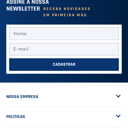
ASSINE A NOSSA
NEWSLETTER
RECEBA NOVIDADES
EM PRIMEIRA MÃO
CADASTRAR
NOSSA EMPRESA
Sobre a Casa do Tenista
POLÍTICAS
Seja Fornecedor
Frete Grátis