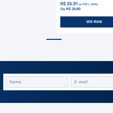
R$ 26,91
no PIX (-
10
%)
Ou R$ 29,90
VER MAIS