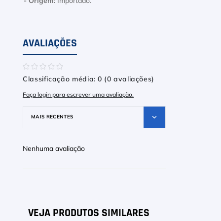
- Origem:
Importado.
9
º
Calça
10
º
Muse
AVALIAÇÕES
☆
☆
☆
☆
☆
Classificação média: 0
(0 avaliações)
Faça login para escrever uma avaliação.
MAIS RECENTES
Nenhuma avaliação