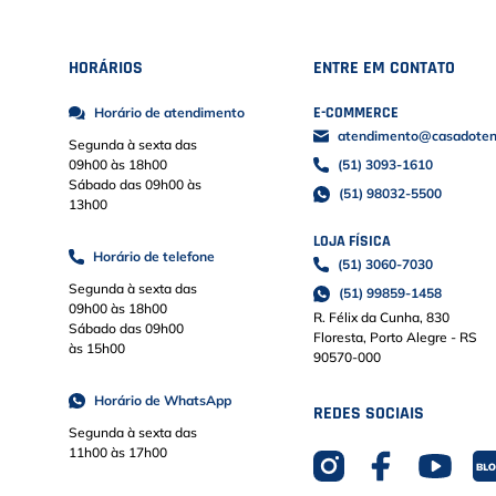
HORÁRIOS
ENTRE EM CONTATO
E-COMMERCE
Horário de atendimento
atendimento@casadoteni
Segunda à sexta das
09h00 às 18h00
(51) 3093-1610
Sábado das 09h00 às
(51) 98032-5500
13h00
LOJA FÍSICA
Horário de telefone
(51) 3060-7030
Segunda à sexta das
(51) 99859-1458
09h00 às 18h00
R. Félix da Cunha, 830
Sábado das 09h00
Floresta, Porto Alegre - RS
às 15h00
90570-000
Horário de WhatsApp
REDES SOCIAIS
Segunda à sexta das
11h00 às 17h00