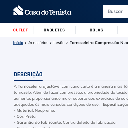
Termos mais buscados
1
º
Le Coq Sportif
OUTLET
RAQUETES
BOLAS
2
º
Tenis
NÍVEL DE J
TUBOS
TÊNIS
ALL COURT 
CARACTERÍ
RAQUETES
PARTES DE
ADULTO
Acessórios
Lesão
Tornozeleira Compressão Neo
3
º
Asics Gel Resolution 9
Ver Todos
Ver Todos
Ver Todos
Ver Todos
Ver Todos
Iniciante
03 raquete
Conforto
Antivibrad
Camiseta
4
º
Le Coq
Intermediá
06 raquete
Potência
Overgrip
Polo
DESCRIÇÃO
5
º
Raqueteira
Performan
09 raquete
Controle
Cushion
Regata
A
Tornozeleira ajustável
com cano curto é a maneira mais fáci
6
º
Head Extreme
12 raquete
Spin
Lead tape
Blusa
tornozelo. Além de fazer compressão, a propriedade do tecido
aumente, proporcionando maior suporte aos exercícios de solo.
7
º
15 raquete
Protetor d
Raquete
adequados ás mais variadas condições de uso.
Especificaçã
- Material:
Neopreme;
8
º
- Cor:
Bola
Preta;
- Garantia do fabricante:
Contra defeito de fabricação;