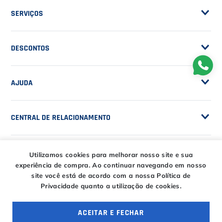
Frete Grátis
Trabalhe Conosco
SERVIÇOS
Trocas e Devoluções
Customização de Raquetes
Privacidade
DESCONTOS
Serviços e Encordoamento
Especial Price / Clubes
IS Tênis - Sistema de Ranking
AJUDA
Cashback
Canais de Atendimento
BLACK FRIDAY CT
CENTRAL DE RELACIONAMENTO
Trocas e devoluções
CT DAY
Tire suas dúvidas
Entregas
Utilizamos cookies para melhorar nosso site e sua
HORÁRIOS
experiência de compra.
Ao continuar navegando em nosso
Troca Fácil CT
Horário de atendimento
site você está de acordo com a nossa Política de
Privacidade quanto a utilização de cookies.
Segunda à sexta das
ENTRE EM CONTATO
09h00 às 18h00
E-COMMERCE
Sábado das 09h00 às
ACEITAR E FECHAR
15h00
atendimento@casadotenista.com.br