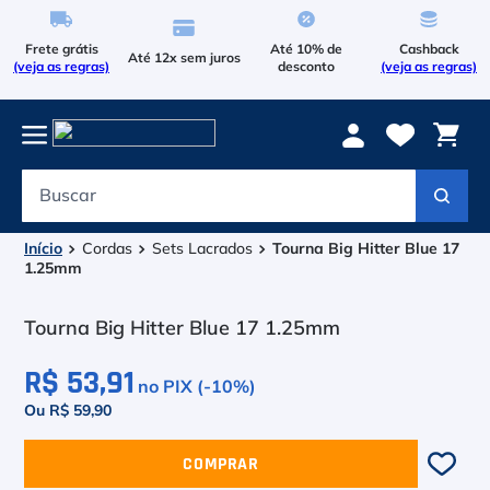
Frete grátis
Até 10% de
Cashback
Até 12x sem juros
(veja as regras)
desconto
(veja as regras)
Buscar
Termos mais buscados
1
º
Le Coq Sportif
Cordas
Sets Lacrados
Tourna Big Hitter Blue 17
1.25mm
2
º
Tenis
Tourna Big Hitter Blue 17 1.25mm
3
º
Le Coq
R$ 53,91
no PIX (-
10
%)
4
º
Asics Gel Resolution 9
Ou R$ 59,90
5
º
Raqueteira
COMPRAR