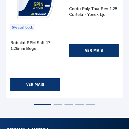
Corda Poly Tour Rev 1.25
Cartela - Yonex Lja
5
%
cashback
R$ 161,50
no PIX (-
5
%)
Ou R$ 170,00
em até
3
x de
R$ 56,66
Babolat RPM Soft 17
1.25mm Bege
VER MAIS
R$ 108,00
no PIX (-
10
%)
Ou R$ 120,00
em até
2
x de
R$ 60,00
VER MAIS