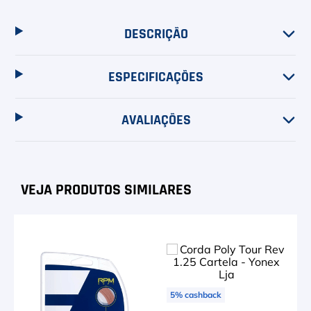
6
º
Head Extreme
7
º
Raquete
DESCRIÇÃO
8
º
Bola
ESPECIFICAÇÕES
9
º
Calça
AVALIAÇÕES
10
º
Overgrip
5
%
cashback