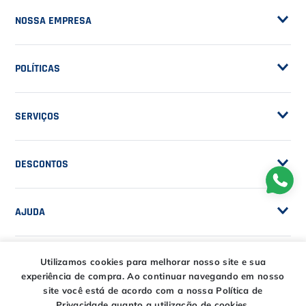
NOSSA EMPRESA
Sobre a Casa do Tenista
POLÍTICAS
Seja Fornecedor
Frete Grátis
Trabalhe Conosco
SERVIÇOS
Trocas e Devoluções
Customização de Raquetes
Privacidade
DESCONTOS
Serviços e Encordoamento
Especial Price / Clubes
IS Tênis - Sistema de Ranking
AJUDA
Cashback
Canais de Atendimento
BLACK FRIDAY CT
Utilizamos cookies para melhorar nosso site e sua
CENTRAL DE RELACIONAMENTO
Trocas e devoluções
experiência de compra.
Ao continuar navegando em nosso
CT DAY
Tire suas dúvidas
site você está de acordo com a nossa Política de
Entregas
Privacidade quanto a utilização de cookies.