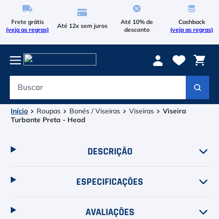
Frete grátis
Até 10% de
Cashback
Até 12x sem juros
(veja as regras)
desconto
(veja as regras)
Buscar
Termos mais buscados
1
º
Le Coq Sportif
Roupas
Bonés / Viseiras
Viseiras
Viseira
Turbante Preta - Head
2
º
Tenis
DESCRIÇÃO
3
º
Raqueteira
4
º
Head Extreme
ESPECIFICAÇÕES
5
º
Asics Gel Resolution 9
AVALIAÇÕES