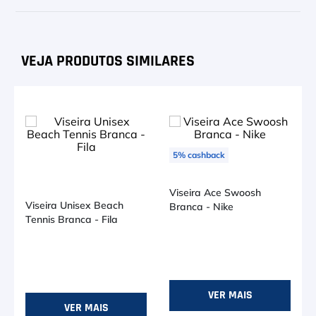
6
º
Bola
7
º
Le Coq
8
º
Raquete
9
º
Camiseta
10
º
M
Viseira Unisex Beach
Tennis Branca - Fila
R$ 107,91
no PIX (-
10
%)
Ou R$ 119,90
em até
2
x de
R$ 59,95
VER MAIS