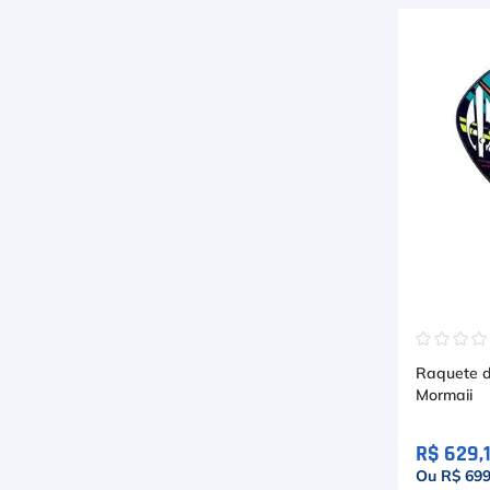
☆
☆
☆
Raquete d
Mormaii
R$ 629,
Ou R$ 699