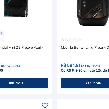
ck
☆
☆
☆
☆
☆
☆
☆
ntial Mini 2.2 Preto e Azul -
Mochila Bentor Lima Preta - 
1
R$ 584,91
no PIX (-
10
%)
no PIX (-
10
%)
90
Ou R$ 649,90
em até
12
x de
VER MAIS
VER MAIS