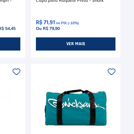
umph -
Capa para Raquete Preta - Shark
R$ 71,91
no PIX (-
10
%)
R$ 54,45
Ou R$ 79,90
VER MAIS