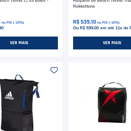
each Tennis C/ 03 Bolas -
Raquete de Beach Tennis Tri
Rakkettone
1
R$ 539,10
no PIX (-
10
%)
no PIX (-
10
%)
90
Ou R$ 599,00
em até
11
x de
VER MAIS
VER MAIS