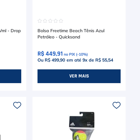
☆
☆
☆
☆
☆
 Vml - Drop
Bolsa Freetime Beach Tênis Azul
Petróleo - Quicksand
R$ 449,91
no PIX (-
10
%)
Ou R$ 499,90
em até
9
x de
R$ 55,54
VER MAIS