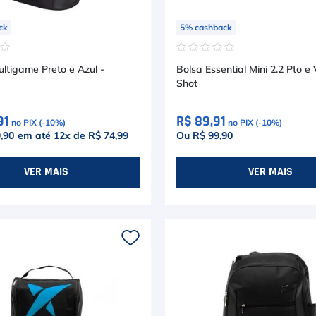
ck
5
%
cashback
☆
☆
☆
☆
☆
☆
☆
ltigame Preto e Azul -
Bolsa Essential Mini 2.2 Pto e
Shot
91
R$ 89,91
no PIX (-
10
%)
no PIX (-
10
%)
,90
em até
12
x de
R$ 74,99
Ou R$ 99,90
VER MAIS
VER MAIS