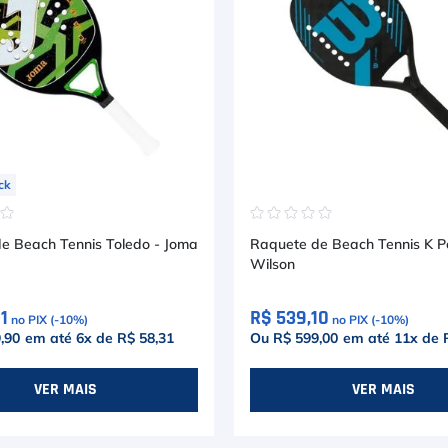
ck
☆
☆
☆
☆
☆
☆
☆
e Beach Tennis Toledo - Joma
Raquete de Beach Tennis K P
Wilson
1
R$ 539,10
no PIX (-
10
%)
no PIX (-
10
%)
,90
em até
6
x de
R$ 58,31
Ou R$ 599,00
em até
11
x de
VER MAIS
VER MAIS