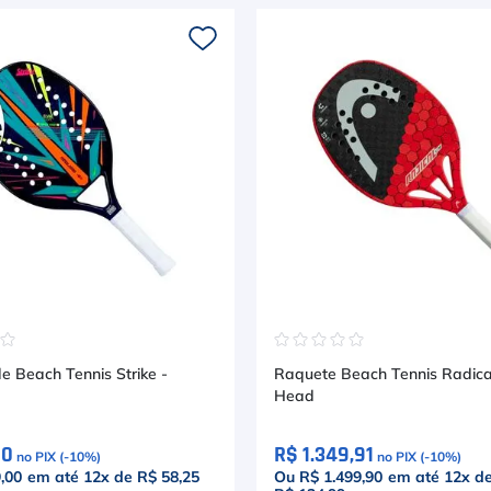
☆
☆
☆
☆
☆
☆
☆
e Beach Tennis Strike -
Raquete Beach Tennis Radical
Head
10
R$ 1.349,91
no PIX (-
10
%)
no PIX (-
10
%)
,00
em até
12
x de
R$ 58,25
Ou R$ 1.499,90
em até
12
x d