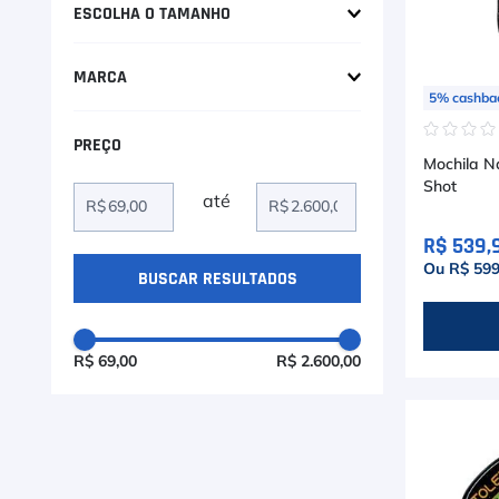
9
º
Camiseta
Bolas
ESCOLHA O TAMANHO
Pacote
Bolas Infantis
10
º
Muse
ÚNICO
PP
P
M
G
Estágio 2
MARCA
Raqueteiras
5
%
cashba
GG
EGG
Bermuda Bt
Drop Shot
☆
☆
☆
Mochilas
Mochila N
Sapatilhas Meias Bt
Mormaii
Shot
Acessórios
R$
R$
Regata Bt
Adidas
Para Jogo
R$ 539,
Raqueteiras
Wilson
Ou R$ 599
Outros
Munhequeiras Bt
Quicksand
Bolsas
Vision
R$ 69,00
R$ 2.600,00
Shark
Rakkettone
Joma