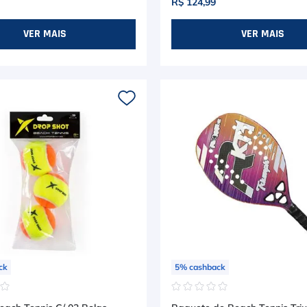
R$ 124,99
VER MAIS
VER MAIS
ck
5
%
cashback
☆
☆
☆
☆
☆
☆
☆