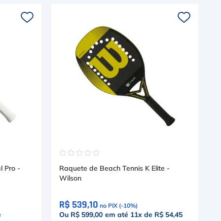
☆
☆
☆
☆
☆
 Pro -
Raquete de Beach Tennis K Elite -
Wilson
R$ 539,10
no PIX (-
10
%)
e
Ou R$ 599,00
em até
11
x de
R$ 54,45