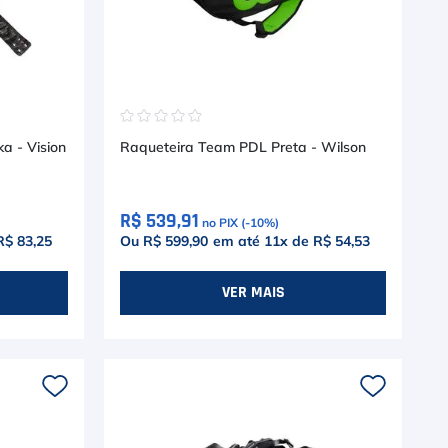
☆
☆
☆
☆
☆
a - Vision
Raqueteira Team PDL Preta - Wilson
R$ 539,91
no PIX (-
10
%)
R$ 83,25
Ou R$ 599,90
em até
11
x de
R$ 54,53
VER MAIS