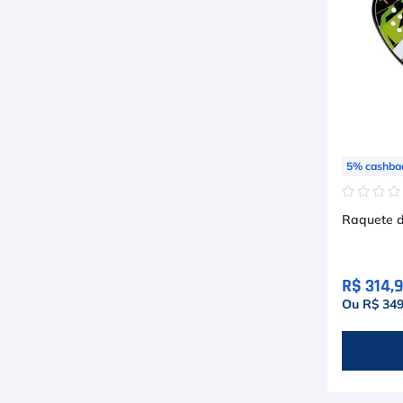
Inni
Ver mais 2
5
%
cashba
☆
☆
☆
Raquete d
R$ 314,9
Ou R$ 349