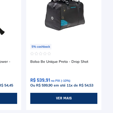
5
%
cashback
☆
☆
☆
☆
☆
ower -
Bolsa Be Unique Preta - Drop Shot
R$ 539,91
no PIX (-
10
%)
R$ 54,45
Ou R$ 599,90
em até
11
x de
R$ 54,53
VER MAIS