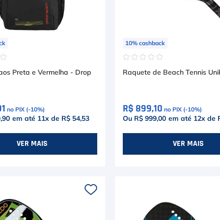
ck
10
%
cashback
☆
☆
☆
☆
☆
☆
☆
aos Preta e Vermelha - Drop
Raquete de Beach Tennis Unik
91
R$ 899,10
no PIX (-
10
%)
no PIX (-
10
%)
,90
em até
11
x de
R$ 54,53
Ou R$ 999,00
em até
12
x de
VER MAIS
VER MAIS