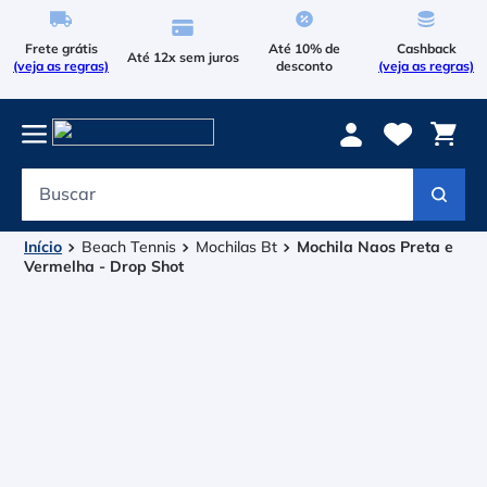
Frete grátis
Até 10% de
Cashback
Até 12x sem juros
(veja as regras)
desconto
(veja as regras)
Buscar
Termos mais buscados
1
º
Le Coq Sportif
Beach Tennis
Mochilas Bt
Mochila Naos Preta e
Vermelha - Drop Shot
2
º
Tenis
3
º
Bola
4
º
Raqueteira
5
º
Asics Gel Resolution 9