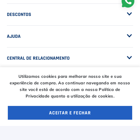
Customização de Raquetes
Privacidade
DESCONTOS
Serviços e Encordoamento
Especial Price / Clubes
IS Tênis - Sistema de Ranking
AJUDA
Cashback
Canais de Atendimento
BLACK FRIDAY CT
CENTRAL DE RELACIONAMENTO
Trocas e devoluções
CT DAY
Tire suas dúvidas
Entregas
Utilizamos cookies para melhorar nosso site e sua
HORÁRIOS
experiência de compra.
Ao continuar navegando em nosso
Troca Fácil CT
site você está de acordo com a nossa Política de
Horário de atendimento
Privacidade quanto a utilização de cookies.
Segunda à sexta das
ENTRE EM CONTATO
09h00 às 18h00
E-COMMERCE
Sábado das 09h00 às
ACEITAR E FECHAR
15h00
atendimento@casadotenista.com.br
OFERTAS ESPECIAIS
4 ofertas
(51) 3093-1610
Horário de telefone
(51) 8032-5500