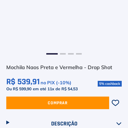
6
º
Le Coq
7
º
Head Extreme
8
º
Raquete
9
º
Camiseta
10
º
Muse
Mochila Naos Preta e Vermelha - Drop Shot
R$ 539,91
no PIX (-
10
%)
5
%
cashback
Ou R$ 599,90
em até
11
x de
R$ 54,53
COMPRAR
DESCRIÇÃO