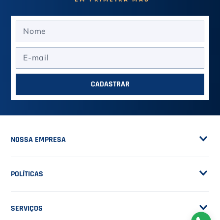
CADASTRAR
NOSSA EMPRESA
Sobre a Casa do Tenista
POLÍTICAS
Seja Fornecedor
Frete Grátis
Trabalhe Conosco
SERVIÇOS
Trocas e Devoluções