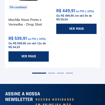
Quicksand
5
%
cashback
R$ 449,91
no PIX (-
10
%)
Ou R$ 499,90
em até
9
x de
R$ 55,54
Mochila Naos Preta e
Vermelha - Drop Shot
VER MAIS
R$ 539,91
no PIX (-
10
%)
Ou R$ 599,90
em até
11
x de
R$ 54,53
VER MAIS
ASSINE A NOSSA
NEWSLETTER
RECEBA NOVIDADES
EM PRIMEIRA MÃO