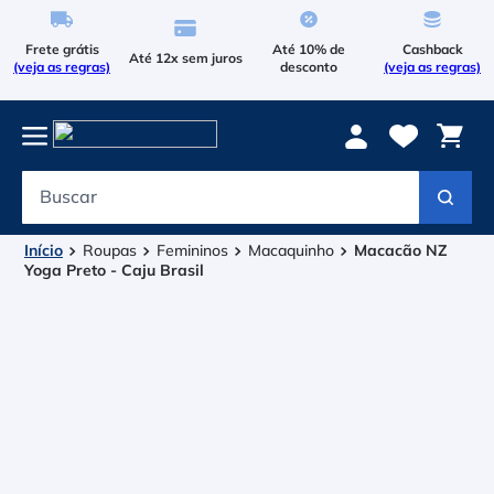
Frete grátis
Até 10% de
Cashback
Até 12x sem juros
(veja as regras)
desconto
(veja as regras)
Buscar
Termos mais buscados
1
º
Le Coq Sportif
Roupas
Femininos
Macaquinho
Macacão NZ
Yoga Preto - Caju Brasil
2
º
Tenis
3
º
Le Coq
4
º
Asics Gel Resolution 9
5
º
Raqueteira