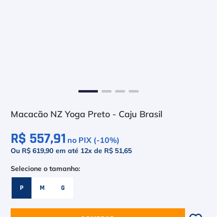
6
º
Head Extreme
7
º
Raquete
8
º
Bola
9
º
Calça
10
º
Overgrip
Macacão NZ Yoga Preto - Caju Brasil
R$ 557,91
no PIX (-
10
%)
Ou R$ 619,90
em até
12
x de
R$ 51,65
P
M
G