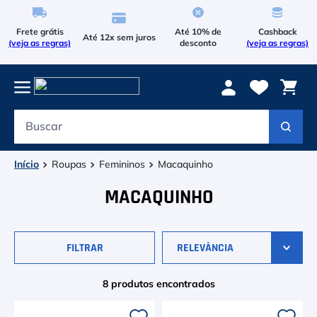
Frete grátis
Até 10% de
Cashback
Até 12x sem juros
(veja as regras)
desconto
(veja as regras)
Buscar
Termos mais buscados
1
º
Le Coq Sportif
Roupas
Femininos
Macaquinho
2
º
Tenis
MACAQUINHO
3
º
Raqueteira
FILTRAR
RELEVÂNCIA
4
º
Head Extreme
5
º
Bola
8
produtos