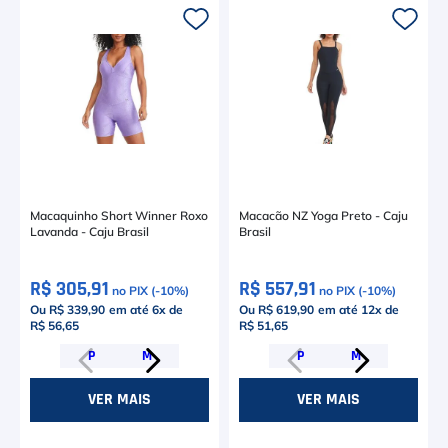
Macaquinho Short Winner Roxo
Macacão NZ Yoga Preto - Caju
Lavanda - Caju Brasil
Brasil
R$ 305,91
R$ 557,91
no PIX (-
10
%)
no PIX (-
10
%)
Ou R$ 339,90
em até
6
x de
Ou R$ 619,90
em até
12
x de
R$ 56,65
R$ 51,65
P
M
P
M
VER MAIS
VER MAIS