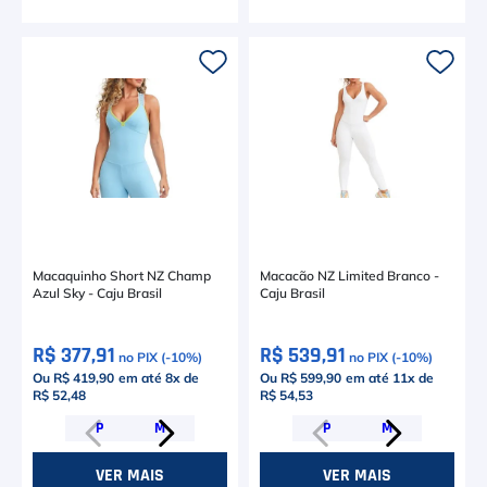
Macaquinho Short NZ Champ
Macacão NZ Limited Branco -
Azul Sky - Caju Brasil
Caju Brasil
R$ 377,91
R$ 539,91
no PIX (-
10
%)
no PIX (-
10
%)
Ou R$ 419,90
em até
8
x de
Ou R$ 599,90
em até
11
x de
R$ 52,48
R$ 54,53
P
M
P
M
VER MAIS
VER MAIS