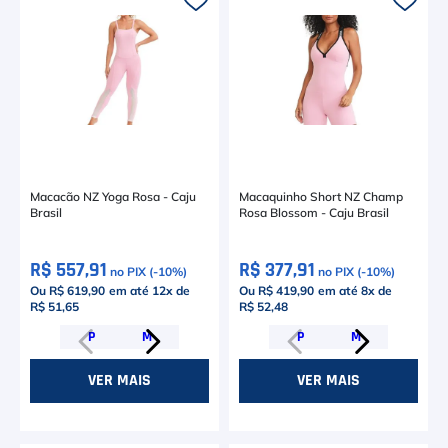
6
º
Asics Gel Resolution 9
7
º
Le Coq
8
º
Raquete
9
º
Camiseta
10
º
M
Macacão NZ Yoga Rosa - Caju
Macaquinho Short NZ Champ
Brasil
Rosa Blossom - Caju Brasil
R$ 557,91
R$ 377,91
no PIX (-
10
%)
no PIX (-
10
%)
Ou R$ 619,90
em até
12
x de
Ou R$ 419,90
em até
8
x de
R$ 51,65
R$ 52,48
P
M
P
M
VER MAIS
VER MAIS