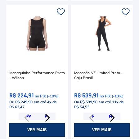
Macaquinho Performance Preto
Macacão NZ Limited Preto -
- Wilson
Caju Brasil
R$ 224,91
R$ 539,91
no PIX (-
10
%)
no PIX (-
10
%)
Ou R$ 249,90
em até
4
x de
Ou R$ 599,90
em até
11
x de
R$ 62,47
R$ 54,53
PP
P
P
M
VER MAIS
VER MAIS