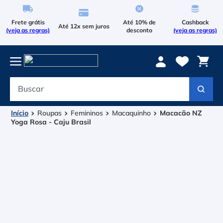
Frete grátis
Até 10% de
Cashback
Até 12x sem juros
(veja as regras)
desconto
(veja as regras)
Buscar
Termos mais buscados
1
º
Le Coq Sportif
Roupas
Femininos
Macaquinho
Macacão NZ
Yoga Rosa - Caju Brasil
2
º
Tenis
3
º
Raqueteira
4
º
Head Extreme
5
º
Bola