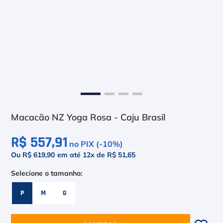
6
º
Asics Gel Resolution 9
7
º
Le Coq
8
º
Raquete
9
º
Camiseta
10
º
M
Macacão NZ Yoga Rosa - Caju Brasil
R$ 557,91
no PIX (-
10
%)
Ou R$ 619,90
em até
12
x de
R$ 51,65
P
M
G