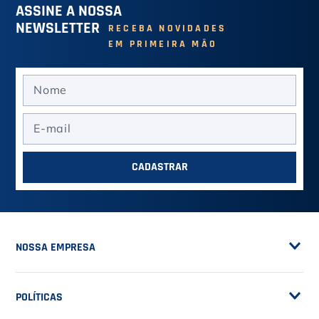
Macaquinho Performance
Macaquinho Short Winner
Preto - Wilson
Roxo Lavanda - Caju
Brasil
R$ 224,91
R$ 305,91
no PIX (-
10
%)
no PIX (-
10
%)
Ou R$ 249,90
em até
4
x de
Ou R$ 339,90
em até
6
x de
R$ 62,47
R$ 56,65
VER MAIS
VER MAIS