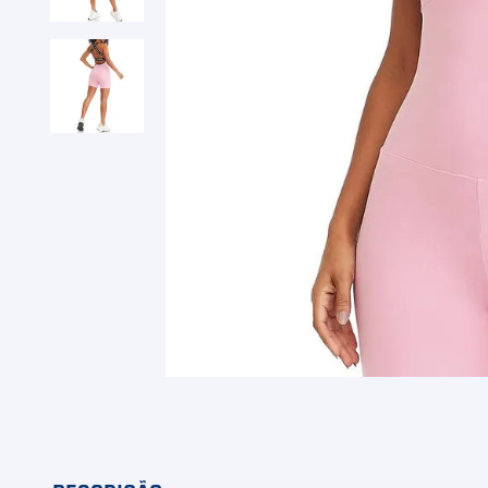
9
º
Camiseta
10
º
M