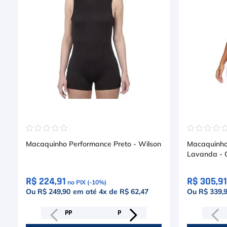
☆
☆
☆
☆
☆
☆
☆
☆
☆
Macaquinho Performance Preto - Wilson
Macaquinho
Lavanda - C
R$ 224,91
R$ 305,91
no PIX (-
10
%)
Ou R$ 249,90
em até
4
x de
R$ 62,47
Ou R$ 339,
PP
P