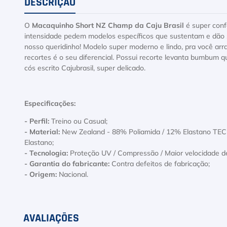
DESCRIÇÃO
O
Macaquinho Short NZ Champ da Caju Brasil
é super conf
intensidade pedem modelos específicos que sustentam e dão 
nosso queridinho! Modelo super moderno e lindo, pra você arr
recortes é o seu diferencial. Possui recorte levanta bumbum q
cós escrito Cajubrasil, super delicado.
Especificações:
- Perfil:
Treino ou Casual;
- Material:
New Zealand - 88% Poliamida / 12% Elastano TECID
Elastano;
- Tecnologia:
Proteção UV / Compressão / Maior velocidade de
- Garantia do fabricante:
Contra defeitos de fabricação;
- Origem:
Nacional.
AVALIAÇÕES