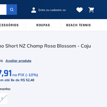
CESSÓRIOS
ROUPAS
BEACH TENNIS
MARCAS
TAMANHOS
Ver Todos
o Short NZ Champ Rosa Blossom - Caju
38
39
40
Babolat
41
42
43
Inni
(
0
)
44
45
Odea
,91
no PIX (-
10
%)
Robin Soderling
em até
8
x de
R$ 52,48
Tretorn
Wilson
G