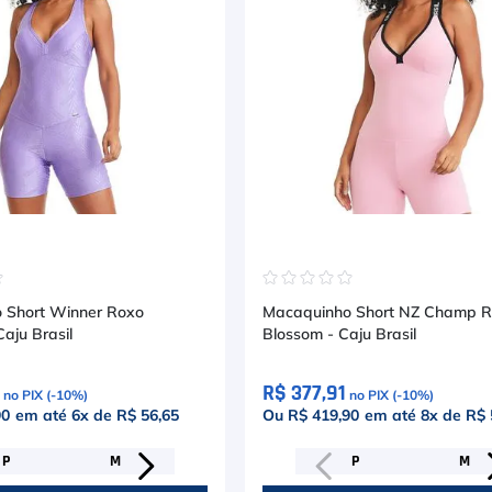
☆
☆
☆
☆
☆
☆
 Short Winner Roxo
Macaquinho Short NZ Champ 
aju Brasil
Blossom - Caju Brasil
R$ 377,91
no PIX (-
10
%)
no PIX (-
10
%)
90
em até
6
x de
R$ 56,65
Ou R$ 419,90
em até
8
x de
R$ 
P
M
P
M