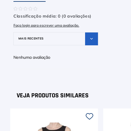
☆
☆
☆
☆
☆
Classificação média: 0
(0 avaliações)
Faça login para escrever uma avaliação.
MAIS RECENTES
Nenhuma avaliação