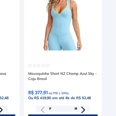
☆
☆
☆
☆
☆
☆
Rosa
Macaquinho Short NZ Champ Azul Sky -
Ma
Caju Brasil
R$ 377,91
R$
no PIX (-
10
%)
52,48
Ou R$ 419,90
em até
8
x de
R$ 52,48
Ou
P
M