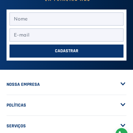
CADASTRAR
NOSSA EMPRESA
Sobre a Casa do Tenista
POLÍTICAS
Seja Fornecedor
Frete Grátis
Trabalhe Conosco
SERVIÇOS
Trocas e Devoluções