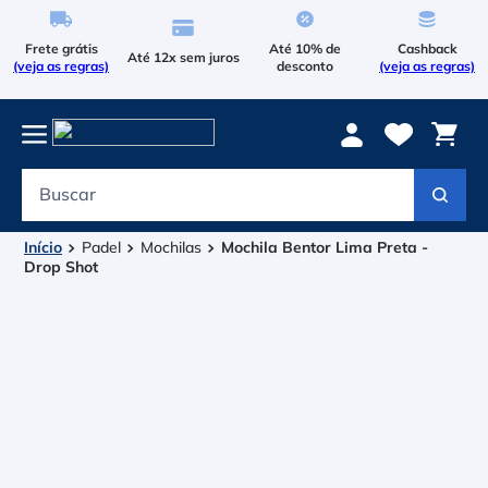
Frete grátis
Até 10% de
Cashback
Até 12x sem juros
(veja as regras)
desconto
(veja as regras)
Buscar
Termos mais buscados
1
º
Le Coq Sportif
Padel
Mochilas
Mochila Bentor Lima Preta -
Drop Shot
2
º
Tenis
3
º
Bola
4
º
Raqueteira
5
º
Asics Gel Resolution 9