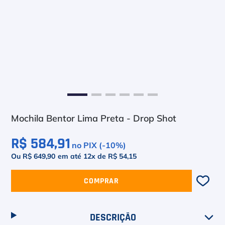
6
º
Le Coq
7
º
Head Extreme
8
º
Raquete
9
º
Camiseta
10
º
Muse
Mochila Bentor Lima Preta - Drop Shot
R$ 584,91
no PIX (-
10
%)
Ou R$ 649,90
em até
12
x de
R$ 54,15
COMPRAR
DESCRIÇÃO