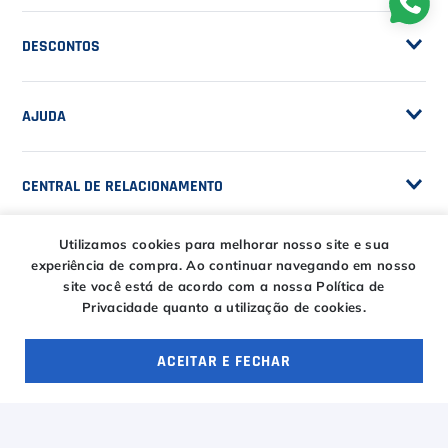
Customização de Raquetes
Privacidade
DESCONTOS
Serviços e Encordoamento
Especial Price / Clubes
IS Tênis - Sistema de Ranking
AJUDA
Cashback
Canais de Atendimento
BLACK FRIDAY CT
CENTRAL DE RELACIONAMENTO
Trocas e devoluções
CT DAY
Tire suas dúvidas
Entregas
Utilizamos cookies para melhorar nosso site e sua
HORÁRIOS
experiência de compra.
Ao continuar navegando em nosso
Troca Fácil CT
site você está de acordo com a nossa Política de
Horário de atendimento
Privacidade quanto a utilização de cookies.
Segunda à sexta das
ENTRE EM CONTATO
09h00 às 18h00
E-COMMERCE
Sábado das 09h00 às
ACEITAR E FECHAR
15h00
atendimento@casadotenista.com.br
OFERTAS ESPECIAIS
4 ofertas
(51) 3093-1610
Horário de telefone
(51) 8032-5500