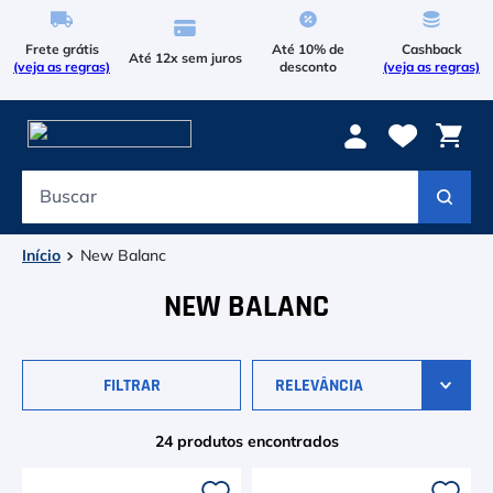
Frete grátis
Até 10% de
Cashback
Até 12x sem juros
(veja as regras)
desconto
(veja as regras)
Buscar
Termos mais buscados
1
º
Le Coq Sportif
New Balanc
2
º
Tenis
NEW BALANC
3
º
Bola
FILTRAR
RELEVÂNCIA
4
º
Raqueteira
5
º
Asics Gel Resolution 9
24
produtos