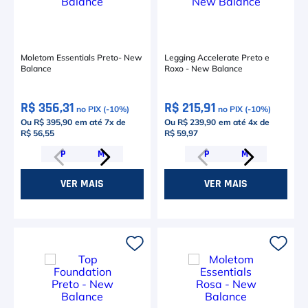
Moletom Essentials Preto- New
Legging Accelerate Preto e
Balance
Roxo - New Balance
R$ 356,31
R$ 215,91
no PIX (-
10
%)
no PIX (-
10
%)
Ou R$ 395,90
em até
7
x de
Ou R$ 239,90
em até
4
x de
R$ 56,55
R$ 59,97
P
M
P
M
VER MAIS
VER MAIS