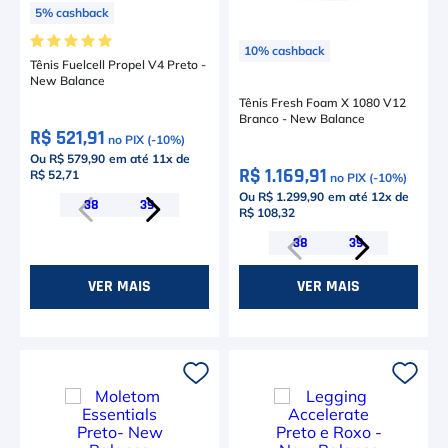
5
%
cashback
★
★
★
★
★
10
%
cashback
Tênis Fuelcell Propel V4 Preto -
New Balance
Tênis Fresh Foam X 1080 V12
Branco - New Balance
R$ 521,91
no PIX (-
10
%)
Ou R$ 579,90
em até
11
x de
R$ 1.169,91
R$ 52,71
no PIX (-
10
%)
Ou R$ 1.299,90
em até
12
x de
38
39
R$ 108,32
38
39
VER MAIS
VER MAIS