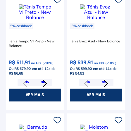
6
º
Le Coq
7
º
Head Extreme
8
º
5
%
cashback
5
%
cashback
Raquete
9
º
Camiseta
Tênis Tempo VI Preto - New
Tênis Evoz Azul - New Balance
Balance
10
º
Muse
R$ 611,91
R$ 539,91
no PIX (-
10
%)
no PIX (-
10
%)
Ou R$ 679,90
em até
12
x de
Ou R$ 599,90
em até
11
x de
R$ 56,65
R$ 54,53
35
36
34
35
VER MAIS
VER MAIS