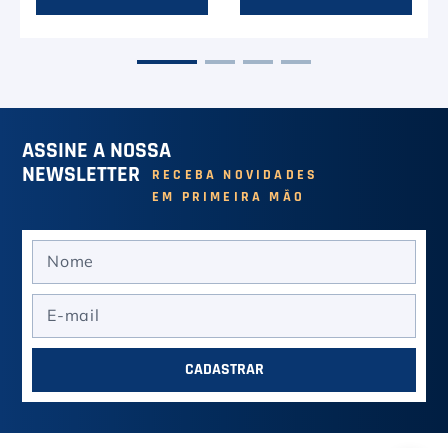
EM PRIMEIRA MÃO
CADASTRAR
NOSSA EMPRESA
Sobre a Casa do Tenista
POLÍTICAS
Seja Fornecedor
Frete Grátis
Trabalhe Conosco
SERVIÇOS
Trocas e Devoluções