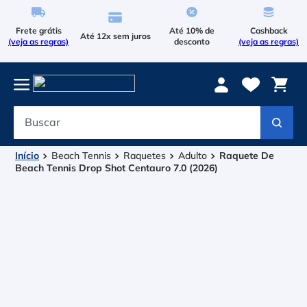
Frete grátis
Até 10% de
Cashback
Até 12x sem juros
(veja as regras)
desconto
(veja as regras)
Buscar
Termos mais buscados
1
º
Le Coq Sportif
Beach Tennis
Raquetes
Raquete De Beach
Tennis Drop Shot Centauro 7.0 (2026)
2
º
Tenis
3
º
Raqueteira
4
º
Head Extreme
5
º
Bola