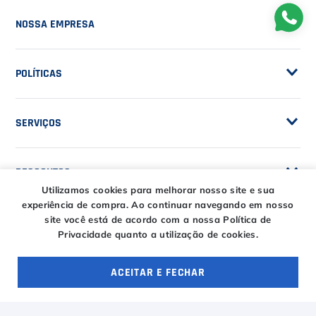
Customização de Raquetes
Privacidade
DESCONTOS
Serviços e Encordoamento
Especial Price / Clubes
IS Tênis - Sistema de Ranking
AJUDA
Cashback
Canais de Atendimento
BLACK FRIDAY CT
CENTRAL DE RELACIONAMENTO
Trocas e devoluções
CT DAY
Tire suas dúvidas
Entregas
HORÁRIOS
Utilizamos cookies para melhorar nosso site e sua
Troca Fácil CT
experiência de compra.
Ao continuar navegando em nosso
Horário de atendimento
site você está de acordo com a nossa Política de
Segunda à sexta das
Privacidade quanto a utilização de cookies.
ENTRE EM CONTATO
09h00 às 18h00
E-COMMERCE
Sábado das 09h00 às
ACEITAR E FECHAR
15h00
atendimento@casadotenista.com.br
OFERTAS ESPECIAIS
4 ofertas
(51) 3093-1610
Horário de telefone
(51) 8032-5500