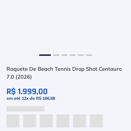
6
º
Asics Gel Resolution 9
7
º
Le Coq
8
º
Raquete
9
º
Camiseta
10
º
M
Raquete De Beach Tennis Drop Shot Centauro
7.0 (2026)
R$ 1.999,00
em até
12
x de
R$ 166,58
COMPRAR