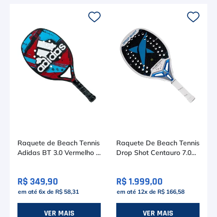
s
Raquete de Beach Tennis
Raquete De Beach Tennis
Adidas BT 3.0 Vermelho e
Drop Shot Centauro 7.0
Azul
(2026)
R$ 349,90
R$ 1.999,00
em até
6
x de
R$ 58,31
em até
12
x de
R$ 166,58
VER MAIS
VER MAIS
ASSINE A NOSSA
NEWSLETTER
RECEBA NOVIDADES