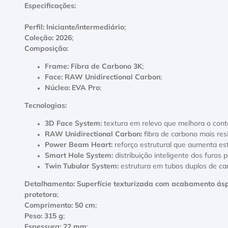
Especificações:
Perfil:
Iniciante/intermediário
;
Coleção:
2026
;
Composição:
Frame:
Fibra de Carbono 3K
;
Face:
RAW Unidirectional Carbon
;
Núcleo:
EVA Pro
;
Tecnologias:
3D Face System:
textura em relevo que melhora o cont
RAW Unidirectional Carbon:
fibra de carbono mais res
Power Beam Heart:
reforço estrutural que aumenta est
Smart Hole System:
distribuição inteligente dos furos 
Twin Tubular System:
estrutura em tubos duplos de car
Detalhamento:
Superfície texturizada com acabamento ás
protetora
;
Comprimento:
50 cm
;
Peso:
315 g
;
Espessura:
22 mm
;