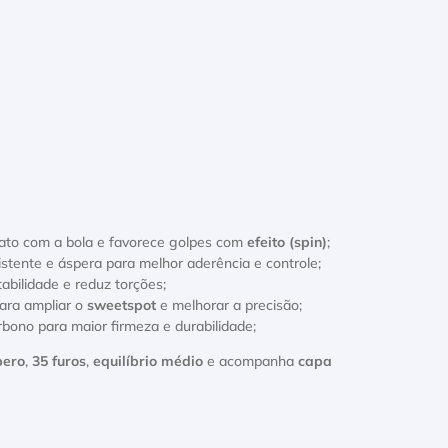
ato com a bola e favorece golpes com
efeito (spin)
;
istente e áspera para melhor aderência e controle;
abilidade e reduz torções;
para ampliar o
sweetspot
e melhorar a precisão;
bono para maior firmeza e durabilidade;
pero
,
35 furos
,
equilíbrio médio
e acompanha
capa