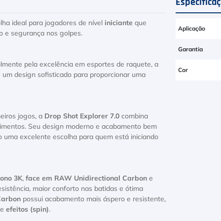
Especifica
lha ideal para jogadores de nível
iniciante
que
Aplicação
to e segurança nos golpes.
Garantia
almente pela excelência em esportes de raquete, a
Cor
e um design sofisticado para proporcionar uma
eiros jogos, a
Drop Shot Explorer 7.0
combina
movimentos. Seu design moderno e acabamento bem
o uma excelente escolha para quem está iniciando
ono 3K
,
face em RAW Unidirectional Carbon
e
sistência, maior conforto nas batidas e ótima
Carbon
possui acabamento mais áspero e resistente,
de
efeitos (spin)
.