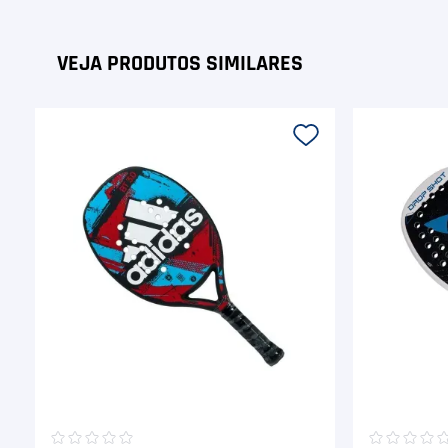
☆
☆
☆
☆
☆
☆
☆
☆
☆