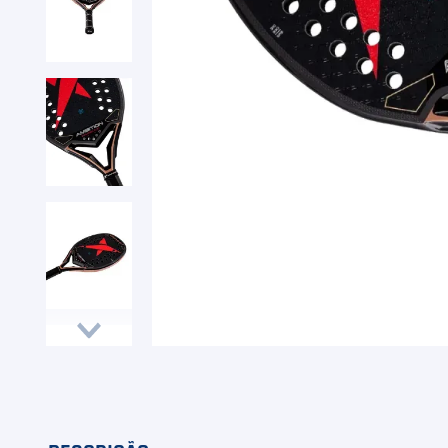
9
º
Camiseta
10
º
Muse