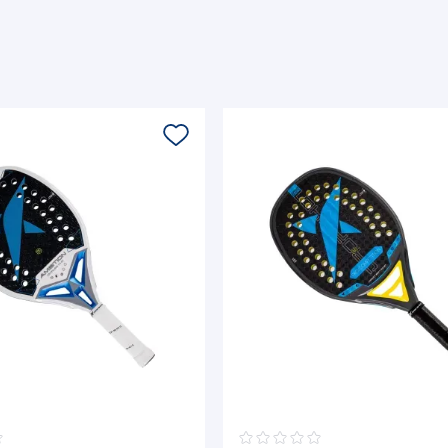
☆
☆
☆
☆
☆
☆