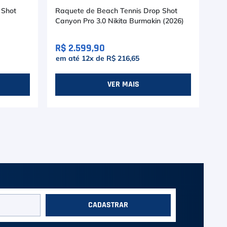
 Shot
Raquete de Beach Tennis Drop Shot
Ra
Canyon Pro 3.0 Nikita Burmakin (2026)
Pr
R$ 2.599,90
R$
em até
12
x de
R$ 216,65
em
VER MAIS
CADASTRAR