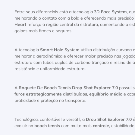
Entre seus diferenciais está a tecnologia
3D Face System
, qu
melhorando o contato com a bola e oferecendo mais precisão 
Heart
reforça a região central da estrutura, aumentando a es
golpes mais firmes e seguros.
A tecnologia
Smart Hole System
utiliza distribuição curvada
melhorar a aerodinâmica e oferecer maior precisão nas jogada
estrutura com tubos duplos de carbono trançado e resina de al
resistência e uniformidade estrutural.
A
Raquete De Beach Tennis Drop Shot Explorer 7.0
possui
s
furos estrategicamente distribuídos
,
equilíbrio médio
e ac
praticidade e proteção no transporte.
Tecnológica, confortável e versátil, a
Drop Shot Explorer 7.0
é
evoluir no
beach tennis
com muito mais
controle
, estabilidad