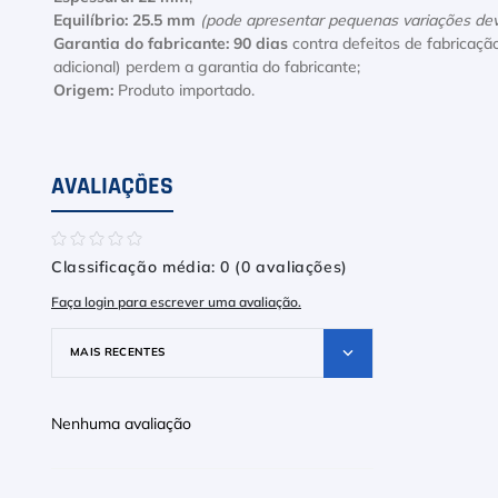
Equilíbrio:
25.5 mm
(pode apresentar pequenas variações dev
Garantia do fabricante:
90 dias
contra defeitos de fabricaçã
adicional) perdem a garantia do fabricante;
Origem:
Produto importado.
AVALIAÇÕES
☆
☆
☆
☆
☆
Classificação média: 0
(0 avaliações)
Faça login para escrever uma avaliação.
MAIS RECENTES
Nenhuma avaliação