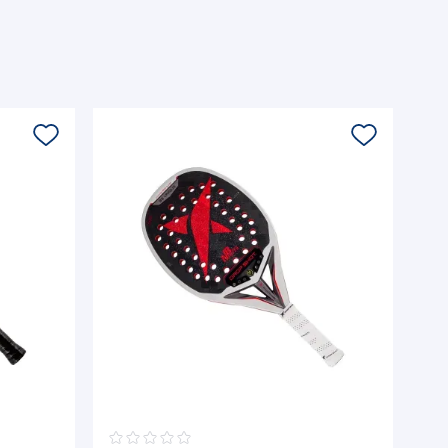
☆
☆
☆
☆
☆
☆