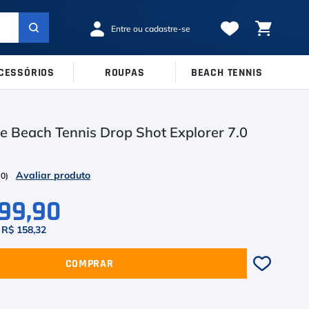
CESSÓRIOS
ROUPAS
BEACH TENNIS
MARCAS
TAMANHOS
Ver Todos
e Beach Tennis Drop Shot Explorer 7.0
38
39
40
Babolat
41
42
43
Inni
(
0
)
44
45
Odea
899,90
Robin Soderling
e
R$ 158,32
Tretorn
COMPRAR
Wilson