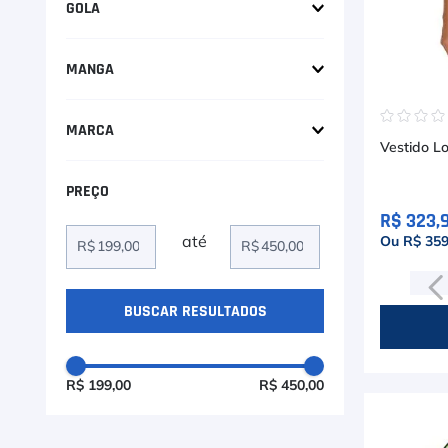
9
º
Calça
GOLA
10
º
Redonda
Overgrip
MANGA
Sem manga
☆
☆
☆
MARCA
Vestido Lo
Caju Brasi
Drop Shot
R$ 323,
Ou R$ 359
R$
R$
R$ 199,00
R$ 450,00