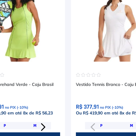
☆
☆
☆
☆
☆
☆
☆
rehand Verde - Caju Brasil
Vestido Tennis Branco - Caju B
91
R$ 377,91
no PIX (-
10
%)
no PIX (-
10
%)
,90
em até
8
x de
R$ 56,23
Ou R$ 419,90
em até
8
x de
R
P
M
P
M