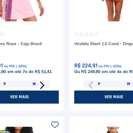
☆
☆
☆
☆
☆
☆
☆
ve Rosa - Caju Brasil
Vestido Short 1.0 Coral -
91
R$ 224,91
no PIX (-
10
%)
no PIX (-
10
%)
,90
em até
7
x de
R$ 51,41
Ou R$ 249,90
em até
4
x de
R
P
M
P
M
VER MAIS
VER MAIS