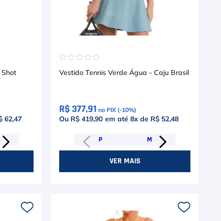
☆
☆
☆
☆
☆
 Drop Shot
Vestido Tennis Verde Água - Caju Brasil
R$ 377,91
no PIX (-
10
%)
$ 62,47
Ou R$ 419,90
em até
8
x de
R$ 52,48
P
M
VER MAIS