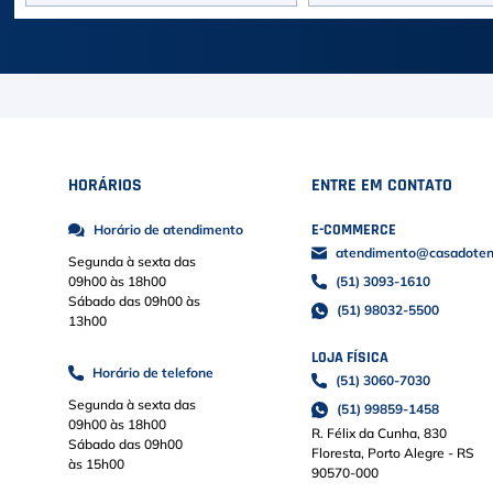
HORÁRIOS
ENTRE EM CONTATO
E-COMMERCE
Horário de atendimento
atendimento@casadoteni
Segunda à sexta das
09h00 às 18h00
(51) 3093-1610
Sábado das 09h00 às
(51) 98032-5500
13h00
LOJA FÍSICA
Horário de telefone
(51) 3060-7030
Segunda à sexta das
(51) 99859-1458
09h00 às 18h00
R. Félix da Cunha, 830
Sábado das 09h00
Floresta, Porto Alegre - RS
às 15h00
90570-000