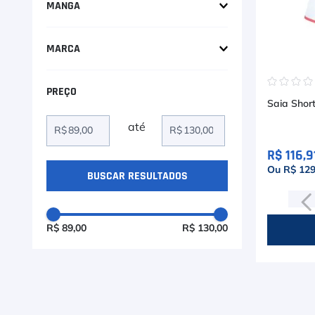
9
º
Camiseta
MANGA
10
º
Sem manga
Muse
MARCA
Wilson
☆
☆
☆
Saia Short
R$
R$
R$ 116,9
Ou R$ 129
R$ 89,00
R$ 130,00