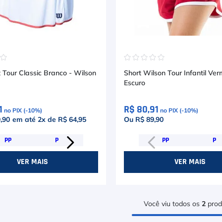
☆
☆
☆
☆
☆
☆
☆
 Tour Classic Branco - Wilson
Short Wilson Tour Infantil Ver
Escuro
1
R$ 80,91
no PIX (-
10
%)
no PIX (-
10
%)
,90
em até
2
x de
R$ 64,95
Ou R$ 89,90
PP
P
PP
P
VER MAIS
VER MAIS
Você viu todos os
2
prod