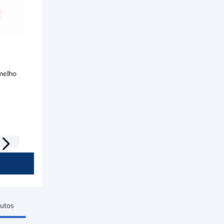
melho
utos